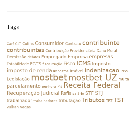
Tags
contribuinte
Consumidor
Cofins
Contrato
Carf
CLT
contribuintes
Contribuição Previdenciária
Dano Moral
empresas
Empresa
Empregado
Demissão
débitos
ICMS
Fisco
Imposto
FGTS
Estabilidade
fiscalização
indenização
imposto de renda
Imóvel
Impostos
INSS
mostbet
mostbet UZ
Legislação
multa
Receita Federal
parcelamento
Pis
penhora
Recuperação Judicial
STJ
Refis
STF
salário
Tributos
TST
trabalhador
tributação
TRT
trabalhadores
vulkan vegas