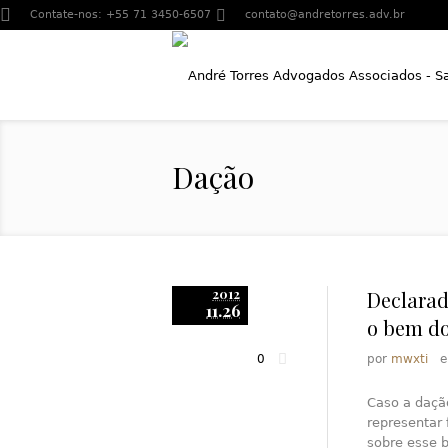
Contate-nos:
+55 71 3450-6507
contato@andretorres.adv.br
Dação
2012
Declarad
11.26
o bem do
0
por
mwxti
Caso a daçã
representar
sobre esse 