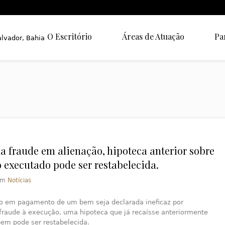
O Escritório
Áreas de Atuação
Pa
a fraude em alienação, hipoteca anterior sobre
 executado pode ser restabelecida.
em
Notícias
o em pagamento de um bem seja declarada ineficaz por
 fraude à execução, uma hipoteca que já recaísse anteriormente
bem pode ser restabelecida.