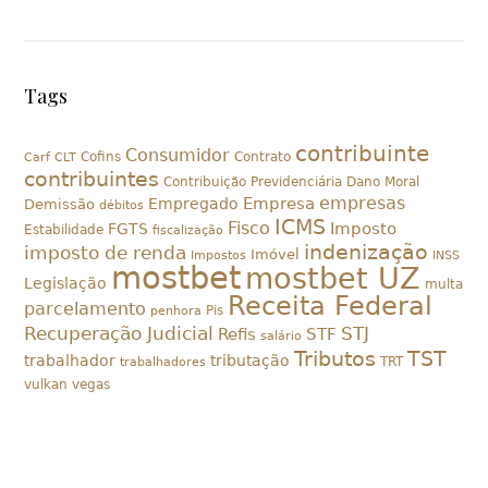
Tags
contribuinte
Consumidor
Cofins
Contrato
Carf
CLT
contribuintes
Contribuição Previdenciária
Dano Moral
empresas
Empresa
Empregado
Demissão
débitos
ICMS
Fisco
Imposto
FGTS
Estabilidade
fiscalização
indenização
imposto de renda
Imóvel
Impostos
INSS
mostbet
mostbet UZ
Legislação
multa
Receita Federal
parcelamento
Pis
penhora
Recuperação Judicial
STJ
Refis
STF
salário
Tributos
TST
trabalhador
tributação
TRT
trabalhadores
vulkan vegas