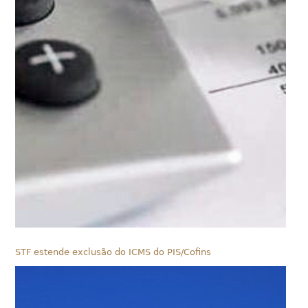
STF estende exclusão do ICMS do PIS/Cofins