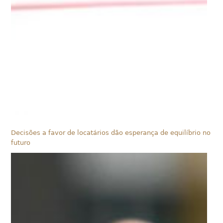
Decisões a favor de locatários dão esperança de equilíbrio no
futuro