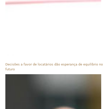
Decisões a favor de locatários dão esperança de equilíbrio no
futuro