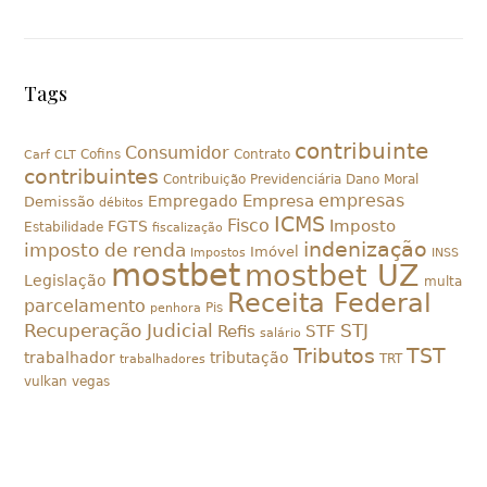
Tags
contribuinte
Consumidor
Cofins
Contrato
Carf
CLT
contribuintes
Contribuição Previdenciária
Dano Moral
empresas
Empresa
Empregado
Demissão
débitos
ICMS
Fisco
Imposto
FGTS
Estabilidade
fiscalização
indenização
imposto de renda
Imóvel
Impostos
INSS
mostbet
mostbet UZ
Legislação
multa
Receita Federal
parcelamento
Pis
penhora
Recuperação Judicial
STJ
Refis
STF
salário
Tributos
TST
trabalhador
tributação
TRT
trabalhadores
vulkan vegas