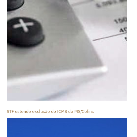
STF estende exclusão do ICMS do PIS/Cofins