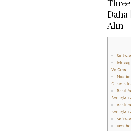
Three 
Daha I
Alın
Softwar
Inkasig
Ve Giriş
Mostbet
Ofisinin I
Basit A
Sonuçları 
Basit A
Sonuçları 
Softwar
Mostbet