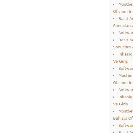
Mostbet
Ofisinin I
Basit A
Sonuçları 
Softwar
Basit A
Sonuçları 
Inkasig
Ve Giriş
Softwar
Mostbet
Ofisinin I
Softwar
Inkasig
Ve Giriş
Mostbet
Bahisçi Of
Softwar
Basit A