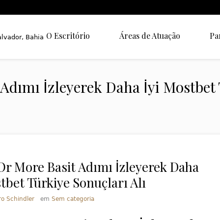
O Escritório
Áreas de Atuação
Pa
Adımı İzleyerek Daha İyi Mostbet
Or More Basit Adımı İzleyerek Daha
stbet Türkiye Sonuçları Alı
ro Schindler
em
Sem categoria