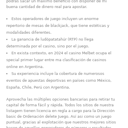
podrás sacar un máximo beneficio con disponer de mi
buena cantidad de dinero real para apostar.
Estos operadores de juego incluyen un enorme
repertorio de mesas de blackjack, que tiene estéticas y
modalidades diferentes.
La ganancia de ludópatatahúr (RTP) no llega
determinada por el casino, sino por el juego.
En exista contexto, en 2024 el casino Melbet ocupa el
special primer lugar entre ma clasificación de casinos
online en Argentina.
Su experiencia incluye la cobertura de numerosos
eventos de apuestas deportivas en países como México,
España, Chile, Perú con Argentina.
Aprovecha las múltiples opciones bancarias para retirar tu
capital de forma fácil y rápida. Todos los sitios de nuestra
listagem tienen licencia en regla a cargo para la Dirección
basic de Ordenación delete Juego. Así asi como un juego
puntual, gracias al explotación que nuestros mejores sitios
hacen de aquellas generadores de números y resultados