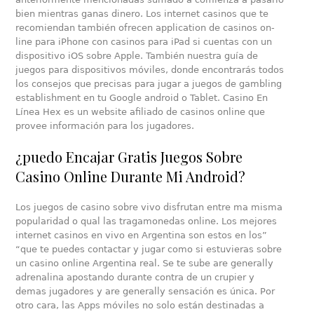
bien mientras ganas dinero. Los internet casinos que te
recomiendan también ofrecen application de casinos on-
line para iPhone con casinos para iPad si cuentas con un
dispositivo iOS sobre Apple. También nuestra guía de
juegos para dispositivos móviles, donde encontrarás todos
los consejos que precisas para jugar a juegos de gambling
establishment en tu Google android o Tablet. Casino En
Línea Hex es un website afiliado de casinos online que
provee información para los jugadores.
¿puedo Encajar Gratis Juegos Sobre
Casino Online Durante Mi Android?
Los juegos de casino sobre vivo disfrutan entre ma misma
popularidad o qual las tragamonedas online. Los mejores
internet casinos en vivo en Argentina son estos en los”
“que te puedes contactar y jugar como si estuvieras sobre
un casino online Argentina real. Se te sube are generally
adrenalina apostando durante contra de un crupier y
demas jugadores y are generally sensación es única. Por
otro cara, las Apps móviles no solo están destinadas a