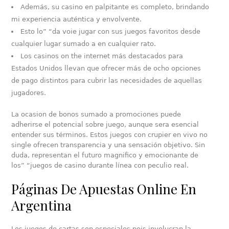
Además, su casino en palpitante es completo, brindando
mi experiencia auténtica y envolvente.
Esto lo” “da voie jugar con sus juegos favoritos desde
cualquier lugar sumado a en cualquier rato.
Los casinos on the internet más destacados para
Estados Unidos llevan que ofrecer más de ocho opciones
de pago distintos para cubrir las necesidades de aquellas
jugadores.
La ocasion de bonos sumado a promociones puede
adherirse el potencial sobre juego, aunque sera esencial
entender sus términos. Estos juegos con crupier en vivo no
single ofrecen transparencia y una sensación objetivo. Sin
duda, representan el futuro magnifico y emocionante de
los” “juegos de casino durante línea con peculio real.
Páginas De Apuestas Online En
Argentina
Los juegos de cartas son especiales pois involucran la