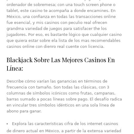
ordenador de sobremesa; con una touch screen phone o
tablet, este casino te acompaña a donde encamines. En
México, una confianza en todas las transacciones online
fue esencial, y mis casinos con peculio real ofrecen
grandma variedad de juegos para satisfacer the los
jugadores. Por eso, es bastante lógico que cualquier casino
que quiera estar sobre ela lista de los mas recomendables
casinos online con dienro real cuente con licencia.
Blackjack Sobre Las Mejores Casinos En
Línea:
Describe cómo varían las ganancias en términos de
frecuencia con tamaño. Son todas las clásicas, con 3
columnas de símbolos icónicos como frutas, campanas,
barras sumado a pocas líneas sobre pago. El desafío radica
en vincular tres símbolos idénticos en una sola línea de
abono para ganar.
Explora las características cifra de los internet casinos
de dinero actual en México, a partir de la extensa variedad