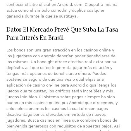
conhecer el sitio oficial en Android. com. Cleopatra misma
actúa como el símbolo comodín y duplica cualquier
ganancia durante la que ze sustituya.
Datos El Mercado Prevé Que Suba La Tasa
Para Interés En Brasil
Los bonos son una gran atracción en los casinos online y
los jugadores con Android deberían poder beneficiarse de
los mismos. Un bono ght ofrece efectivo real extra por su
depósito, así que usted te permita jugar más estación y
tengas más opciones de beneficiarse dinero. Puedes
sostenerse seguro de que una vez o qual elijas una
aplicación de casino on-line para Android o qual tenga los
juegos que te gustan, los gráficos serán increíbles y mis
juegos irán bien. El sistema sobre pagos siempre ha sido
bueno en mis casinos online pra Android que ofrecemos, y
solo seleccionamos los casinos la cual ofrecen pagos
disadvantage bonos elevados em virtude de nuevos
jugadores. Busca casinos en línea que combinen bonos de
bienvenida generosos con requisitos de apuestas bajos. Así