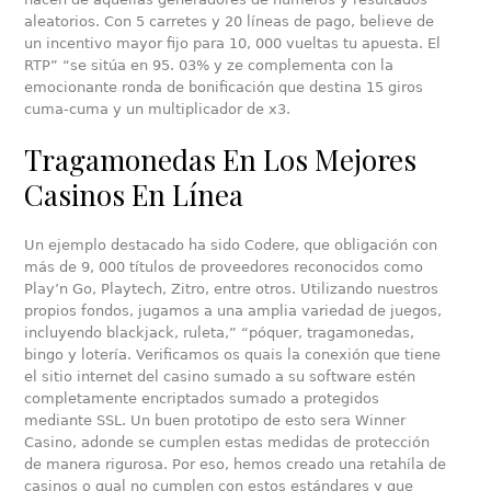
aleatorios. Con 5 carretes y 20 líneas de pago, believe de
un incentivo mayor fijo para 10, 000 vueltas tu apuesta. El
RTP” “se sitúa en 95. 03% y ze complementa con la
emocionante ronda de bonificación que destina 15 giros
cuma-cuma y un multiplicador de x3.
Tragamonedas En Los Mejores
Casinos En Línea
Un ejemplo destacado ha sido Codere, que obligación con
más de 9, 000 títulos de proveedores reconocidos como
Play’n Go, Playtech, Zitro, entre otros. Utilizando nuestros
propios fondos, jugamos a una amplia variedad de juegos,
incluyendo blackjack, ruleta,” “póquer, tragamonedas,
bingo y lotería. Verificamos os quais la conexión que tiene
el sitio internet del casino sumado a su software estén
completamente encriptados sumado a protegidos
mediante SSL. Un buen prototipo de esto sera Winner
Casino, adonde se cumplen estas medidas de protección
de manera rigurosa. Por eso, hemos creado una retahíla de
casinos o qual no cumplen con estos estándares y que