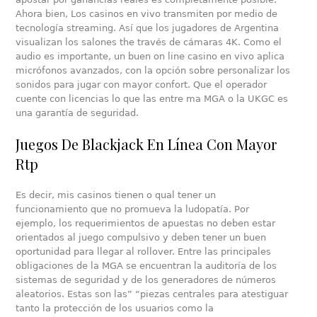
Ahora bien, Los casinos en vivo transmiten por medio de
tecnología streaming. Así que los jugadores de Argentina
visualizan los salones the través de cámaras 4K. Como el
audio es importante, un buen on line casino en vivo aplica
micrófonos avanzados, con la opción sobre personalizar los
sonidos para jugar con mayor confort. Que el operador
cuente con licencias lo que las entre ma MGA o la UKGC es
una garantía de seguridad.
Juegos De Blackjack En Línea Con Mayor
Rtp
Es decir, mis casinos tienen o qual tener un
funcionamiento que no promueva la ludopatía. Por
ejemplo, los requerimientos de apuestas no deben estar
orientados al juego compulsivo y deben tener un buen
oportunidad para llegar al rollover. Entre las principales
obligaciones de la MGA se encuentran la auditoría de los
sistemas de seguridad y de los generadores de números
aleatorios. Estas son las” “piezas centrales para atestiguar
tanto la protección de los usuarios como la