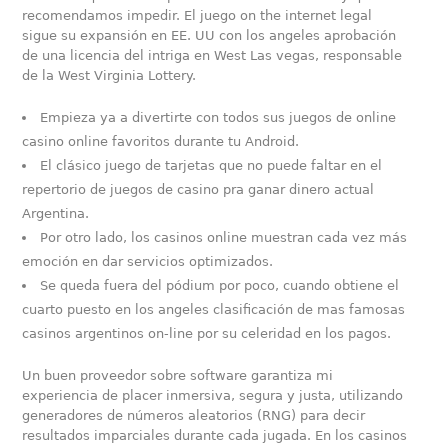
recomendamos impedir. El juego on the internet legal
sigue su expansión en EE. UU con los angeles aprobación
de una licencia del intriga en West Las vegas, responsable
de la West Virginia Lottery.
Empieza ya a divertirte con todos sus juegos de online
casino online favoritos durante tu Android.
El clásico juego de tarjetas que no puede faltar en el
repertorio de juegos de casino pra ganar dinero actual
Argentina.
Por otro lado, los casinos online muestran cada vez más
emoción en dar servicios optimizados.
Se queda fuera del pódium por poco, cuando obtiene el
cuarto puesto en los angeles clasificación de mas famosas
casinos argentinos on-line por su celeridad en los pagos.
Un buen proveedor sobre software garantiza mi
experiencia de placer inmersiva, segura y justa, utilizando
generadores de números aleatorios (RNG) para decir
resultados imparciales durante cada jugada. En los casinos