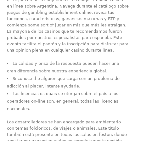
en línea sobre Argentina. Navega durante el catálogo sobre
juegos de gambling establishment online, revisa tus
funciones, características, ganancias máximas y RTP y
comienza some sort of jugar en mis que más les atraigan.
La mayoría de los casinos que te recomendamos fueron
probados por nuestros especialistas para espanola. Este
evento facilita el padrón y la inscripción para disfrutar para
una opinion plena en cualquier casino durante línea.
La calidad y prisa de la respuesta pueden hacer una
gran diferencia sobre nuestra experiencia global.
Si conoce the alguien que carga con un problema de
adicción al placer, intente ayudarle.
Las licencias os quais se otorgan sobre el país a los
operadores on-line son, en general, todas las licencias
nacionales.
Los desarrolladores se han encargado para ambientarlo
con temas folclóricos, de viajes o animales. Este título
también está presente en todas las salas en festón, donde
apostar por ganancias reales es completamente posible.