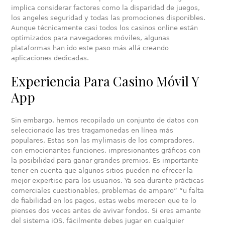
implica considerar factores como la disparidad de juegos,
los angeles seguridad y todas las promociones disponibles.
Aunque técnicamente casi todos los casinos online están
optimizados para navegadores móviles, algunas
plataformas han ido este paso más allá creando
aplicaciones dedicadas.
Experiencia Para Casino Móvil Y
App
Sin embargo, hemos recopilado un conjunto de datos con
seleccionado las tres tragamonedas en línea más
populares. Estas son las mylimasis de los compradores,
con emocionantes funciones, impresionantes gráficos con
la posibilidad para ganar grandes premios. Es importante
tener en cuenta que algunos sitios pueden no ofrecer la
mejor expertise para los usuarios. Ya sea durante prácticas
comerciales cuestionables, problemas de amparo” “u falta
de fiabilidad en los pagos, estas webs merecen que te lo
pienses dos veces antes de avivar fondos. Si eres amante
del sistema iOS, fácilmente debes jugar en cualquier