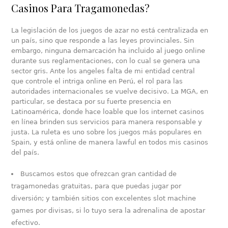
Casinos Para Tragamonedas?
La legislación de los juegos de azar no está centralizada en
un país, sino que responde a las leyes provinciales. Sin
embargo, ninguna demarcación ha incluido al juego online
durante sus reglamentaciones, con lo cual se genera una
sector gris. Ante los angeles falta de mi entidad central
que controle el intriga online en Perú, el rol para las
autoridades internacionales se vuelve decisivo. La MGA, en
particular, se destaca por su fuerte presencia en
Latinoamérica, donde hace loable que los internet casinos
en línea brinden sus servicios para manera responsable y
justa. La ruleta es uno sobre los juegos más populares en
Spain, y está online de manera lawful en todos mis casinos
del país.
Buscamos estos que ofrezcan gran cantidad de
tragamonedas gratuitas, para que puedas jugar por
diversión; y también sitios con excelentes slot machine
games por divisas, si lo tuyo sera la adrenalina de apostar
efectivo.