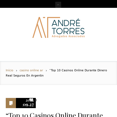
Início
casino online ar
“Top 10 Casinos Online Durante Dinero
Real Seguros En Argentin
2024
0
09.27
“Top 10 Casinos Online Durante