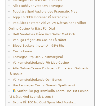
Leovegas On Line Casino Bonus
Allt I Behöver Veta Om Leovegas
Populära Spel Audio-video Pragmatic Play
Topp 10 Odds Bonusar På Nätet 2023
Populära Faktorer Vid Val Av Nätcasinon : Vilket
Online Casino Är Bäst För Dig?
Helt Värdelösa Både Vad Gäller Mail Och…
Vanliga Frågor Om Casino På Nätet
Blood Suckers (netent) – 98% Rtp
Casinobonus
Leovegas Rtp Och Vinstmarginal
Välkomsterbjudande För Live Casino
Alla Online Casino Kortspel » Filma Kort Online &
Få Bonus!
Välkomsterbjudande Och Bonus
Har Leovegas Casino Svensk Spellicens?
Varför Ska Jag Framkalla Konto Hos 1st Casino
På Nätet Med Svensk Licens?
Skulle Få 100 No Cost Spins Med Första…