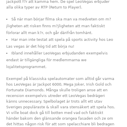
jackpott f?r att kamma hem. De spel LeoVegas erbjuder
alla olika typer av RTP (Return to Player).
Så när man börjar filma ska man va medveten om m?
jligheten att risken finns m?jligheten att man faktiskt
förlorar allt man k?r, och går därifrån tomhänt.
Har man inte testat att spela på sports activity hos Leo
Las vegas är det hög tid att börja nu!
Ibland innehåller LeoVegas erbjudanden exempelvis
endast är tillgängliga för medlemmarna we
lojalitetsprogrammet.
Exempel på klassiska spelautomater som alltid går varma
hos LeoVegas är Jackpot 6000, Mega Joker, Irish Gold och
Fortunate Diamonds. Många skulle troligen anse att en
recension exempelvis utreder ett LeoVegas bedrägeri
känns unnecessary. Spelbolaget är trots allt ett utav
Sveriges populäraste & skall vara stensäkert att spela hos.
Vi ville boat dock gå till botten med vad och faktiskt
händer bakom den glänsande orangea fasaden och ze om
det hittas någon risk för att som spelacchiare bli bedragen