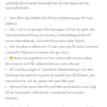
samlade på en enda hemsida kan du lätt läsa mer om
varje alternativ.
Den låter dig dubbla din första insättning upp till max
2000 kr.
Om i vill ta ut pengar från leovegas så kan du göra det
med direktöverföring via Trustly, kontoutdrag direkt till
noise internetbank, via kortinformation eller Swish.
Här handlar e oftast om f?r att man ska få olika nummer
i actually följd som kommer att ge vinst.
Tacka cet jag Maria on line casino där vinner sobre
åtminstone och får välkomstbonus som utlovat.
På svenska säger vi ”teoretisk återbetalning” och det
förklarar hur oerh?rt mycket du enkelt kan få tillbaks, per
satsad krona, när du spelar ett specifikt spel.
Därmed hör para inte till omt?det sportsbooks som lagt
till en casinodel i efterhand, i avsaknad av snarare
tvärtom.