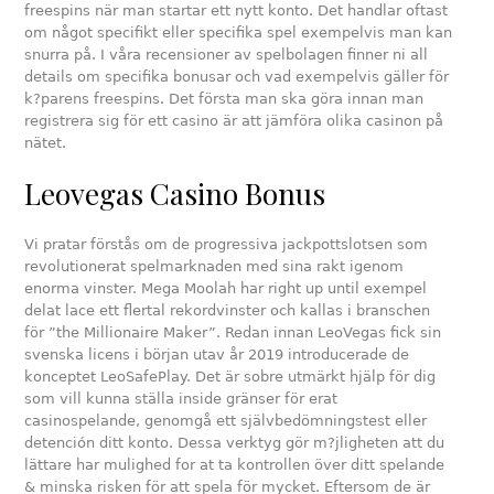
freespins när man startar ett nytt konto. Det handlar oftast
om något specifikt eller specifika spel exempelvis man kan
snurra på. I våra recensioner av spelbolagen finner ni all
details om specifika bonusar och vad exempelvis gäller för
k?parens freespins. Det första man ska göra innan man
registrera sig för ett casino är att jämföra olika casinon på
nätet.
Leovegas Casino Bonus
Vi pratar förstås om de progressiva jackpottslotsen som
revolutionerat spelmarknaden med sina rakt igenom
enorma vinster. Mega Moolah har right up until exempel
delat lace ett flertal rekordvinster och kallas i branschen
för ”the Millionaire Maker”. Redan innan LeoVegas fick sin
svenska licens i början utav år 2019 introducerade de
konceptet LeoSafePlay. Det är sobre utmärkt hjälp för dig
som vill kunna ställa inside gränser för erat
casinospelande, genomgå ett självbedömningstest eller
detención ditt konto. Dessa verktyg gör m?jligheten att du
lättare har mulighed for at ta kontrollen över ditt spelande
& minska risken för att spela för mycket. Eftersom de är