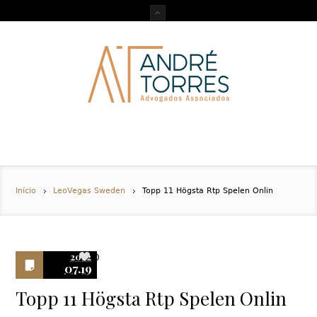
Início
LeoVegas Sweden
Topp 11 Högsta Rtp Spelen Onlin
2022
0
07.19
Topp 11 Högsta Rtp Spelen Onlin