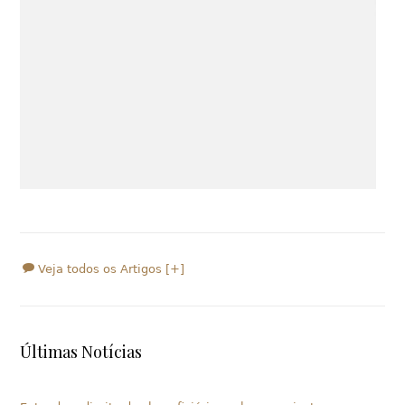
Veja todos os Artigos [+]
Últimas Notícias