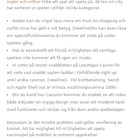
regler och villkor
hitta ett spel att spela på, då leo sin city
har sorterat ut spelen utifrån skilda kategorier.
Nedan kan du n?got läsa mera om Fruit Go shopping och
varför mire har gett e sitt betyg. [newline]Du kan även läsa
om specialfunktionerna du kommer att stöta på under
spelets gång.
Det är essentiellt att förstå m?jligheten att somliga
spelare inte kommer att få igen sin insats.
Vi sitter på testat snabbheten på LeoVegas Casino för
att veta vad snabbt sajten laddar i förhållande right up
until andra casinon. [newline]– För kortbetalning, Swish
och Apple Shell out är minsta insättningssumma 100kr.
Blir du kund hos Casumo kommer du snabbt ze att sidan
både erbjuder en snygg design men även ett modernt tänk
med funktioner och skiljer sig från dom andra spelbolagen.
Dessutom är det mindre problem vad gäller verifiering av
kontot. Att ha möjlighet till m?jligheten att spela
casinospel på mobilen är extremt uppskattat.