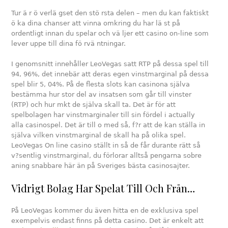
Tur ä r ö verlä gset den stö rsta delen – men du kan faktiskt
ö ka dina chanser att vinna omkring du har lä st på
ordentligt innan du spelar och vä ljer ett casino on-line som
lever uppe till dina fö rvä ntningar.
I genomsnitt innehåller LeoVegas satt RTP på dessa spel till
94, 96%, det innebär att deras egen vinstmarginal på dessa
spel blir 5, 04%. På de flesta slots kan casinona själva
bestämma hur stor del av insatsen som går till vinster
(RTP) och hur mkt de själva skall ta. Det är för att
spelbolagen har vinstmarginaler till sin fördel i actually
alla casinospel. Det är till o med så, f?r att de kan ställa in
själva vilken vinstmarginal de skall ha på olika spel.
LeoVegas On line casino ställt in så de får durante rätt så
v?sentlig vinstmarginal, du förlorar alltså pengarna sobre
aning snabbare här än på Sveriges bästa casinosajter.
Vidrigt Bolag Har Spelat Till Och Från…
På LeoVegas kommer du även hitta en de exklusiva spel
exempelvis endast finns på detta casino. Det är enkelt att