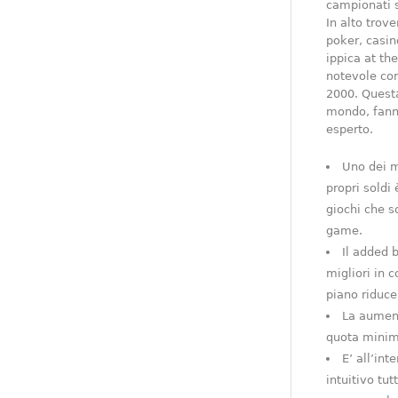
campionati s
In alto trove
poker, casin
ippica at t
notevole con
2000. Questa
mondo, fann
esperto.
Uno dei m
propri soldi 
giochi che s
game.
Il added 
migliori in
piano riduce
La aument
quota minim
E’ all’int
intuitivo tu