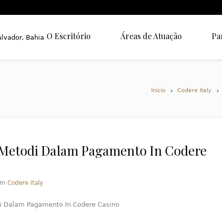
O Escritório
Áreas de Atuação
Pa
Início
Codere Italy
I Metodi Dalam Pagamento In Codere
em
Codere Italy
odi Dalam Pagamento In Codere Casino