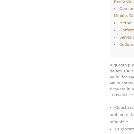
Perno Cent
Opinion
Mobile, De
Metodi
L’offer
Servizio
Codere
A questo pun
dalam 10€ se
validi for e
Ma le sorpre
ricevere in 
100% sul 1°
Questa su
ambiente, fa
affidabile.
La giocat