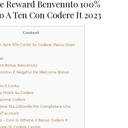
e Reward Benvenuto 100%
do A Ten Con Codere It 2023
Content
 Apre Elle Conto Su Codere: Passo Dopo
at
ere Bonus Benvenuto
 Positivi E Negativi De Welcome Bonus
re Il Conto:
a Finale Su Codere
azione Codere
atore Sta Lottando Per Completare Una
ell’account
 – Così Si Ottiene Il Bonus Codere It
ione Di Codere Casino