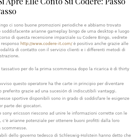
i Apre Elle Conto Su Codere: Passo
asso
ingo ci sono buone promozioni periodiche e abbiamo trovato
soddisfacente arianne gameplay bingo de uma desktop e luogo
corso di questa recensione imparziale su Codere Bingo, vedrete
o responso
http://www.codere-it.com/
è positivo anche grazie alle
dalità di contatto con il servizio clienti e i differenti metodi di
strazione.
e tassativo per do la prima scommessa dopo la ricarica è di thirty
avviso questo operatore ha the carte in principio per diventare
 preferito grazie ad una sucesión di indiscutibili vantaggi.
sse sportive disponibili sono in grado di soddisfare le esigenze
r parte dei giocatori.
 sony ericsson riescono ad unire le informazioni corrette con le
, c’è arianne potenziale per ottenere buoni profitti dalla loro
da scommesse.
abili dello governo tedesco di Schleswig-Holstein hanno detto che