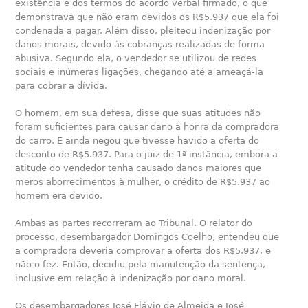
existência e dos termos do acordo verbal firmado, o que
demonstrava que não eram devidos os R$5.937 que ela foi
condenada a pagar. Além disso, pleiteou indenização por
danos morais, devido às cobranças realizadas de forma
abusiva. Segundo ela, o vendedor se utilizou de redes
sociais e inúmeras ligações, chegando até a ameaçá-la
para cobrar a dívida.
O homem, em sua defesa, disse que suas atitudes não
foram suficientes para causar dano à honra da compradora
do carro. E ainda negou que tivesse havido a oferta do
desconto de R$5.937. Para o juiz de 1ª instância, embora a
atitude do vendedor tenha causado danos maiores que
meros aborrecimentos à mulher, o crédito de R$5.937 ao
homem era devido.
Ambas as partes recorreram ao Tribunal. O relator do
processo, desembargador Domingos Coelho, entendeu que
a compradora deveria comprovar a oferta dos R$5.937, e
não o fez. Então, decidiu pela manutenção da sentença,
inclusive em relação à indenização por dano moral.
Os desembargadores José Flávio de Almeida e José