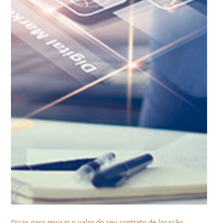
Dicas para revisar o valor do seu contrato de locação