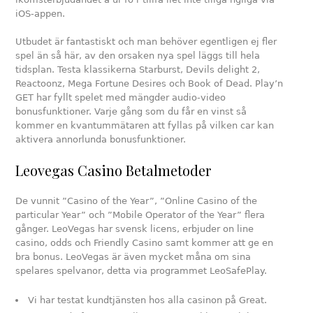
iOS-appen.
Utbudet är fantastiskt och man behöver egentligen ej fler
spel än så här, av den orsaken nya spel läggs till hela
tidsplan. Testa klassikerna Starburst, Devils delight 2,
Reactoonz, Mega Fortune Desires och Book of Dead. Play’n
GET har fyllt spelet med mängder audio-video
bonusfunktioner. Varje gång som du får en vinst så
kommer en kvantummätaren att fyllas på vilken car kan
aktivera annorlunda bonusfunktioner.
Leovegas Casino Betalmetoder
De vunnit ”Casino of the Year”, ”Online Casino of the
particular Year” och ”Mobile Operator of the Year” flera
gånger. LeoVegas har svensk licens, erbjuder on line
casino, odds och Friendly Casino samt kommer att ge en
bra bonus. LeoVegas är även mycket måna om sina
spelares spelvanor, detta via programmet LeoSafePlay.
Vi har testat kundtjänsten hos alla casinon på Great.