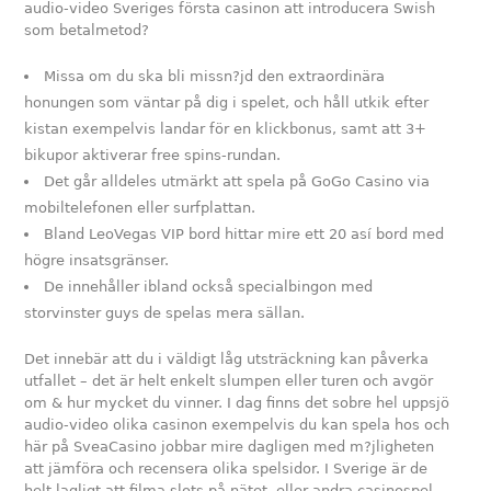
audio-video Sveriges första casinon att introducera Swish
som betalmetod?
Missa om du ska bli missn?jd den extraordinära
honungen som väntar på dig i spelet, och håll utkik efter
kistan exempelvis landar för en klickbonus, samt att 3+
bikupor aktiverar free spins-rundan.
Det går alldeles utmärkt att spela på GoGo Casino via
mobiltelefonen eller surfplattan.
Bland LeoVegas VIP bord hittar mire ett 20 así bord med
högre insatsgränser.
De innehåller ibland också specialbingon med
storvinster guys de spelas mera sällan.
Det innebär att du i väldigt låg utsträckning kan påverka
utfallet – det är helt enkelt slumpen eller turen och avgör
om & hur mycket du vinner. I dag finns det sobre hel uppsjö
audio-video olika casinon exempelvis du kan spela hos och
här på SveaCasino jobbar mire dagligen med m?jligheten
att jämföra och recensera olika spelsidor. I Sverige är de
helt lagligt att filma slots på nätet, eller andra casinospel.