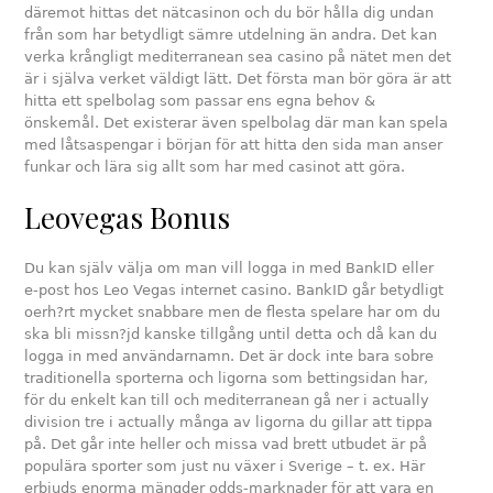
däremot hittas det nätcasinon och du bör hålla dig undan
från som har betydligt sämre utdelning än andra. Det kan
verka krångligt mediterranean sea casino på nätet men det
är i själva verket väldigt lätt. Det första man bör göra är att
hitta ett spelbolag som passar ens egna behov &
önskemål. Det existerar även spelbolag där man kan spela
med låtsaspengar i början för att hitta den sida man anser
funkar och lära sig allt som har med casinot att göra.
Leovegas Bonus
Du kan själv välja om man vill logga in med BankID eller
e-post hos Leo Vegas internet casino. BankID går betydligt
oerh?rt mycket snabbare men de flesta spelare har om du
ska bli missn?jd kanske tillgång until detta och då kan du
logga in med användarnamn. Det är dock inte bara sobre
traditionella sporterna och ligorna som bettingsidan har,
för du enkelt kan till och mediterranean gå ner i actually
division tre i actually många av ligorna du gillar att tippa
på. Det går inte heller och missa vad brett utbudet är på
populära sporter som just nu växer i Sverige – t. ex. Här
erbjuds enorma mängder odds-marknader för att vara en