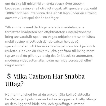
om du ska bli missn?jd en enda struck över 2000kr.
Leovegas casino är så otroligt riggat, att spendera upp until
1000kr och sen inte vinna dina en 50 lapp under en sittning
oavsett vilket spel det är bedrägeri.
Tillsammans med de AI-genererade meddelandena
förbättras kvaliteten och effektiviteten i interaktionerna
kring ansvarsfullt spel. Leo Vegas erbjuder ett av de bästa
mobil casino ni sett och där de satsar helt ut på
spelautomater och klassiska bordsspel som blackjack och
roulette. Här kan du enkelt klicka get fram till living room
typ av spel du gillar, vare sig det är klassiska automater,
moderna videoautomater, ovan nämnda bordsspel eller
något annat.
Vilka Casinon Har Snabba
Uttag?
Här har mulighed for at du enkelt hålla koll på aktuella
LeoVegas jackpots o se vad sobre är uppe i actually. Många
av dem ligger på både sex- och sjusiffriga summor.