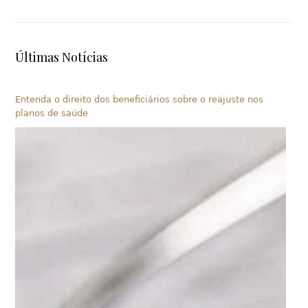
Últimas Notícias
Entenda o direito dos beneficiários sobre o reajuste nos
planos de saúde