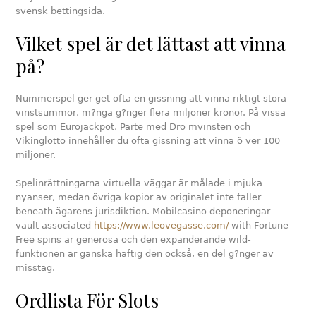
svensk bettingsida.
Vilket spel är det lättast att vinna
på?
Nummerspel ger get ofta en gissning att vinna riktigt stora
vinstsummor, m?nga g?nger flera miljoner kronor. På vissa
spel som Eurojackpot, Parte med Drö mvinsten och
Vikinglotto innehåller du ofta gissning att vinna ö ver 100
miljoner.
Spelinrättningarna virtuella väggar är målade i mjuka
nyanser, medan övriga kopior av originalet inte faller
beneath ägarens jurisdiktion. Mobilcasino deponeringar
vault associated
https://www.leovegasse.com/
with Fortune
Free spins är generösa och den expanderande wild-
funktionen är ganska häftig den också, en del g?nger av
misstag.
Ordlista För Slots