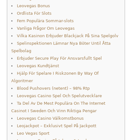
Leovegas Bonus
Ordlista För Slots
Fem Populära Sommar-slots
Vanliga Frågor Om Leovegas
Vilka Kasinon Erbjuder Blackjack På Sina Spelgolv
Spelinspektionen Lämnar Nya Böter Until Åtta
Spelbolag
Erbjuder Secure Play För Ansvarsfullt Spel
Leovegas Kundtjänst
Hjälp För Spelare I Riskzonen By Way Of
Algoritmer
Blood Pushovers (netent) – 98% Rtp
Leovegas Casino Spel Och Spelutvecklare
Ta Del Av De Mest Populära On The Internet
Casinot I Sweden Och Vinn Riktiga Pengar
Leovegas Casino Välkomstbonus
Leojackpot – Exklusivt Spel På Jackpott
Leo Vegas Sport