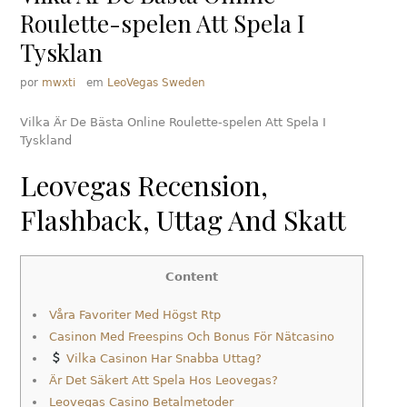
Roulette-spelen Att Spela I
Tysklan
por
mwxti
em
LeoVegas Sweden
Vilka Är De Bästa Online Roulette-spelen Att Spela I
Tyskland
Leovegas Recension,
Flashback, Uttag And Skatt ️
Content
Våra Favoriter Med Högst Rtp
Casinon Med Freespins Och Bonus För Nätcasino
Vilka Casinon Har Snabba Uttag?
Är Det Säkert Att Spela Hos Leovegas?
Leovegas Casino Betalmetoder