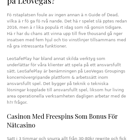
på LeoVegas?
Fö rstaplatsen foule av ingen annan ä n Guide of Dead,
vilka ä r fö ga fö rvå nande. Det hä r spelet slä pptes redan
2016, men ä r lika populä rt idag som nå gonsin tidigare.
Hä r har du chans att vinna upp till five thousand gå nger
insatsen med fem hjul och tio vinstlinjer tillsammans med
nå gra intressanta funktioner.
LeoSafePlay har bland annat skilda verktyg som
underlättar för våra klienter att spela på ett ansvarsfullt
sätt. LeoSafePlay är benämningen på LeoVegas Groupings
koncernövergripande plattform & arbetssätt inom
ansvarsfullt spel. Det bygger på teknik o tekniska
lösningar kopplade till ansvarsfullt spel, liksom hur living
area operationella verksamheten dagligen arbetar med de
h?r frågor.
Casinon Med Freespins Som Bonus För
Nätcasino
Satt i 3 timmar och snurra allt från 30-80kr rewrite och fick