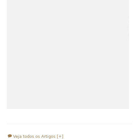
Veja todos os Artigos [+]