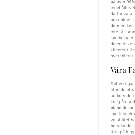
på över 99%,
innehåller. 
därför vara 
om online ca
dom endast e
inte få samm
spelbolag o 
delen riskera
klienter till
nyetablerat 
Våra F
Det viktigas
liten delete,
audio-video 
koll på när d
bland decor
speltillverk
volatilitet 
betydande st
titta på kli