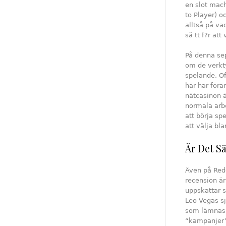
en slot mach
to Player) oc
alltså på va
sä tt f?r at
På denna sep
om de verkty
spelande. Of
här har förä
nätcasinon 
normala arbe
att börja sp
att välja bla
Är Det S
Även på Redd
recension är
uppskattar s
Leo Vegas sj
som lämnas, 
“kampanjer” 