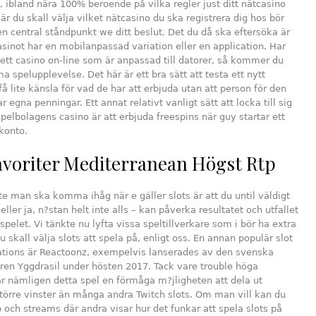
 ibland nära 100% beroende på vilka regler just ditt nätcasino
När du skall välja vilket nätcasino du ska registrera dig hos bör
en central ståndpunkt we ditt beslut. Det du då ska eftersöka är
sinot har en mobilanpassad variation eller en application. Har
tt casino on-line som är anpassad till datorer, så kommer du
a spelupplevelse. Det här är ett bra sätt att testa ett nytt
få lite känsla för vad de har att erbjuda utan att person för den
r egna penningar. Ett annat relativt vanligt sätt att locka till sig
 spelbolagens casino är att erbjuda freespins när guy startar ett
konto.
avoriter Mediterranean Högst Rtp
te man ska komma ihåg när e gäller slots är att du until väldigt
 eller ja, n?stan helt inte alls – kan påverka resultatet och utfallet
spelet. Vi tänkte nu lyfta vissa speltillverkare som i bör ha extra
u skall välja slots att spela på, enligt oss. En annan populär slot
ations är Reactoonz, exempelvis lanserades av den svenska
aren Yggdrasil under hösten 2017. Tack vare trouble höga
har nämligen detta spel en förmåga m?jligheten att dela ut
örre vinster än många andra Twitch slots. Om man vill kan du
pp och streams där andra visar hur det funkar att spela slots på