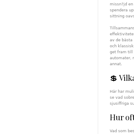
missn?jd en 
spendera upp
sittning oavs
Tillsammans
effektivitet
av de bästa 
och klassisk
get fram till
automater, 
annat.
💲 Vil
Här har muli
se vad sobre
sjusiffriga 
Hur of
Vad som bes