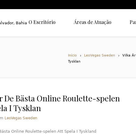
O Escritório
Áreas de Atuação
Pa
Início
LeoVegas Sweden
Vilka Ä
Tysklan
Är De Bästa Online Roulette-spelen
la I Tysklan
em
LeoVegas Sweden
Bästa Online Roulette-spelen Att Spela I Tyskland