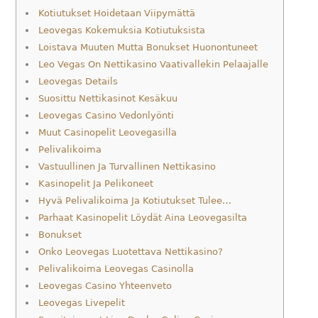
Kotiutukset Hoidetaan Viipymättä
Leovegas Kokemuksia Kotiutuksista
Loistava Muuten Mutta Bonukset Huonontuneet
Leo Vegas On Nettikasino Vaativallekin Pelaajalle
Leovegas Details
Suosittu Nettikasinot Kesäkuu
Leovegas Casino Vedonlyönti
Muut Casinopelit Leovegasilla
Pelivalikoima
Vastuullinen Ja Turvallinen Nettikasino
Kasinopelit Ja Pelikoneet
Hyvä Pelivalikoima Ja Kotiutukset Tulee…
Parhaat Kasinopelit Löydät Aina Leovegasilta
Bonukset
Onko Leovegas Luotettava Nettikasino?
Pelivalikoima Leovegas Casinolla
Leovegas Casino Yhteenveto
Leovegas Livepelit