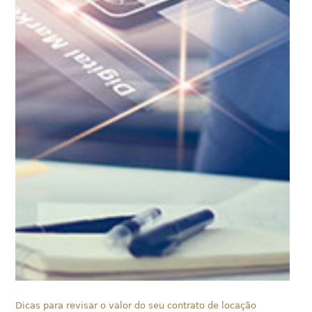
Dicas para revisar o valor do seu contrato de locação