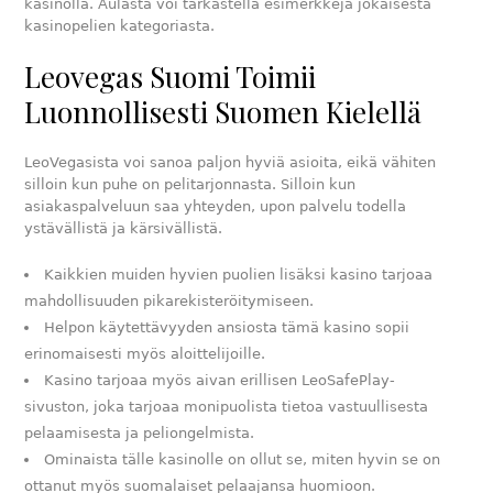
kasinolla. Aulasta voi tarkastella esimerkkejä jokaisesta
kasinopelien kategoriasta.
Leovegas Suomi Toimii
Luonnollisesti Suomen Kielellä
LeoVegasista voi sanoa paljon hyviä asioita, eikä vähiten
silloin kun puhe on pelitarjonnasta. Silloin kun
asiakaspalveluun saa yhteyden, upon palvelu todella
ystävällistä ja kärsivällistä.
Kaikkien muiden hyvien puolien lisäksi kasino tarjoaa
mahdollisuuden pikarekisteröitymiseen.
Helpon käytettävyyden ansiosta tämä kasino sopii
erinomaisesti myös aloittelijoille.
Kasino tarjoaa myös aivan erillisen LeoSafePlay-
sivuston, joka tarjoaa monipuolista tietoa vastuullisesta
pelaamisesta ja peliongelmista.
Ominaista tälle kasinolle on ollut se, miten hyvin se on
ottanut myös suomalaiset pelaajansa huomioon.