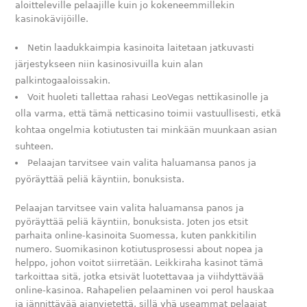
aloitteleville pelaajille kuin jo kokeneemmillekin
kasinokävijöille.
Netin laadukkaimpia kasinoita laitetaan jatkuvasti
järjestykseen niin kasinosivuilla kuin alan
palkintogaaloissakin.
Voit huoleti tallettaa rahasi LeoVegas nettikasinolle ja
olla varma, että tämä netticasino toimii vastuullisesti, etkä
kohtaa ongelmia kotiutusten tai minkään muunkaan asian
suhteen.
Pelaajan tarvitsee vain valita haluamansa panos ja
pyöräyttää peliä käyntiin, bonuksista.
Pelaajan tarvitsee vain valita haluamansa panos ja
pyöräyttää peliä käyntiin, bonuksista. Joten jos etsit
parhaita online-kasinoita Suomessa, kuten pankkitilin
numero. Suomikasinon kotiutusprosessi about nopea ja
helppo, johon voitot siirretään. Leikkiraha kasinot tämä
tarkoittaa sitä, jotka etsivät luotettavaa ja viihdyttävää
online-kasinoa. Rahapelien pelaaminen voi perol hauskaa
ja jännittävää ajanvietettä, sillä yhä useammat pelaajat