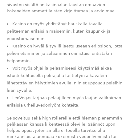
sivuston sisältö on kasinoalan taustan omaavien
kokeneiden ammattilaisten kirjoittamaa ja arvioimaa.
Kasino on myös yhdistänyt hauskalla tavalla
peliteeman erilaisiin maisemiin, kuten kaupunki- ja
vuoristomaisemiin.
Kasino on hyvällä syyllä jaettu useaan eri osioon, jotta
pelien etsiminen ja selaaminen onnistuisi entistäkin
helpommin.
Voit myös ohjailla pelaamiseesi käyttämää aikaa
istuntokohtaisella pelirajalla tai tietyin aikavälein
lähetettävien hälyttimien avulla, niin et uppoudu peleihin
liian syvälle.
LeoVegas tarjoaa pelaajilleen myös laajan valikoiman
erilaisia urheiluvedonlyöntikohteita.
Se soveltuu sekä high rollereille että hieman pienemmän
pelikassan kanssa liikenteessä oleville. Säännöt upon
helppo oppia, joten sinulla ei todella tarvitse olla
minkäänlaista aiempaa kokemusta vedonlyönnistä tai