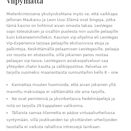
Viipymättä
Mielenkiintoisena yksityiskohtana myös se, että vaikkapa
Jellonan Maukaisu ja Leon Uusi Elämä ovat bingoja, jotka
tämä kasino on loihtinut aivan omasta takaa. LeoVegas
sopii toteutuksen ja sisällön puolesta niin uusille pelaajille
kuin kokeneemmillekin. Kasinon vip-ohjelma eli LeoVegas
Vip-Experience tarjoaa pelaajille ekslusiivisia etuja ja
palkintoja. Keskittämällä pelaamisen LeoVegasille, pelaaja
voi nousta eri etutasoilla, sillä jokainen panos nostaa
pelaajan vip-tasoa. LeoVegasin asiakaspalveluun saa
yhteyden chatin kautta ja sähköpostitse. Palvelua on
tarjolla suomeksi maanantaista sunnuntaihin kello 8 – one
Kannattaa muuten huomioida, että aivan jokainen yllä
mainittu maksutapa ei välttämättä ole aina tarjolla.
Ne ovat perinteisiä ja yksinkertaisia hedelmäpelejä ja
niitä on tarjolla 29 kappaleen valikoima.
Tällaista samaa tilannetta ei pääse virtuaaliurheilussa
syntymään, sillä joukkueiden tai yksittäisten urheilijoiden
taustalla ei vaikuta rahallisia intressejä lainkaan.