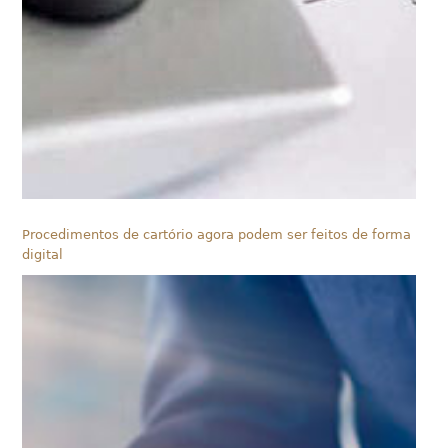
Procedimentos de cartório agora podem ser feitos de forma
digital