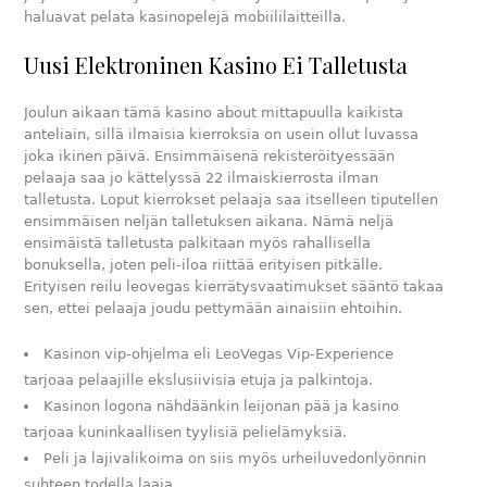
haluavat pelata kasinopelejä mobiililaitteilla.
Uusi Elektroninen Kasino Ei Talletusta
Joulun aikaan tämä kasino about mittapuulla kaikista
anteliain, sillä ilmaisia kierroksia on usein ollut luvassa
joka ikinen päivä. Ensimmäisenä rekisteröityessään
pelaaja saa jo kättelyssä 22 ilmaiskierrosta ilman
talletusta. Loput kierrokset pelaaja saa itselleen tiputellen
ensimmäisen neljän talletuksen aikana. Nämä neljä
ensimäistä talletusta palkitaan myös rahallisella
bonuksella, joten peli-iloa riittää erityisen pitkälle.
Erityisen reilu leovegas kierrätysvaatimukset sääntö takaa
sen, ettei pelaaja joudu pettymään ainaisiin ehtoihin.
Kasinon vip-ohjelma eli LeoVegas Vip-Experience
tarjoaa pelaajille ekslusiivisia etuja ja palkintoja.
Kasinon logona nähdäänkin leijonan pää ja kasino
tarjoaa kuninkaallisen tyylisiä pelielämyksiä.
Peli ja lajivalikoima on siis myös urheiluvedonlyönnin
suhteen todella laaja.