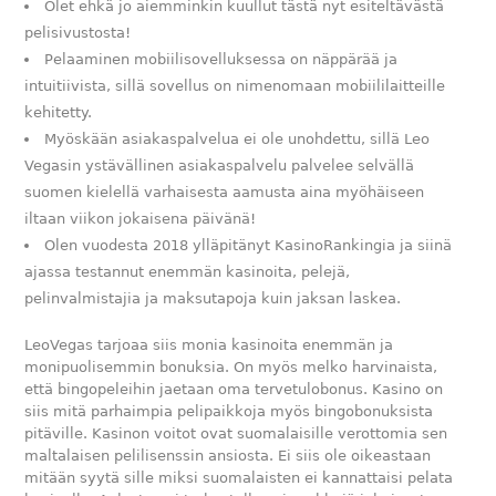
Olet ehkä jo aiemminkin kuullut tästä nyt esiteltävästä
pelisivustosta!
Pelaaminen mobiilisovelluksessa on näppärää ja
intuitiivista, sillä sovellus on nimenomaan mobiililaitteille
kehitetty.
Myöskään asiakaspalvelua ei ole unohdettu, sillä Leo
Vegasin ystävällinen asiakaspalvelu palvelee selvällä
suomen kielellä varhaisesta aamusta aina myöhäiseen
iltaan viikon jokaisena päivänä!
Olen vuodesta 2018 ylläpitänyt KasinoRankingia ja siinä
ajassa testannut enemmän kasinoita, pelejä,
pelinvalmistajia ja maksutapoja kuin jaksan laskea.
LeoVegas tarjoaa siis monia kasinoita enemmän ja
monipuolisemmin bonuksia. On myös melko harvinaista,
että bingopeleihin jaetaan oma tervetulobonus. Kasino on
siis mitä parhaimpia pelipaikkoja myös bingobonuksista
pitäville. Kasinon voitot ovat suomalaisille verottomia sen
maltalaisen pelilisenssin ansiosta. Ei siis ole oikeastaan
mitään syytä sille miksi suomalaisten ei kannattaisi pelata