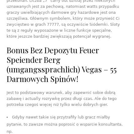
przekonań. Liczba „7” carry out dzisiaj przez niektórych
uznawanych jest za pechową, natomiast watts przypadku
graczy uwielbiających darmowe gry hazardowe jest ona
szczęśliwa. Głównym symbolem, który może przynieść Ci
zwycięstwo w grach 77777, są oczywiście Siódemki. Sloty
te są z reguły wyposażone w liczne funkcje specjalne,
które jeszcze bardziej zwiększają potencjał wygranej.
Bonus Bez Depozytu Feuer
Speiender Berg
(umgangssprachlich) Vegas – 55
Darmowych Spinów!
Jest to podstawowy warunek, aby zapewnić sobie dobrą
zabawę i actually rozrywkę przez długi czas. Ale do tego
potrzeba czegoś więcej niż tylko wielu dobrych gier.
Gdyby nawet takie się przytrafiły lub gracz miałby
pytanie, to zawsze można poprosić o wsparcie konsultanta,
np.