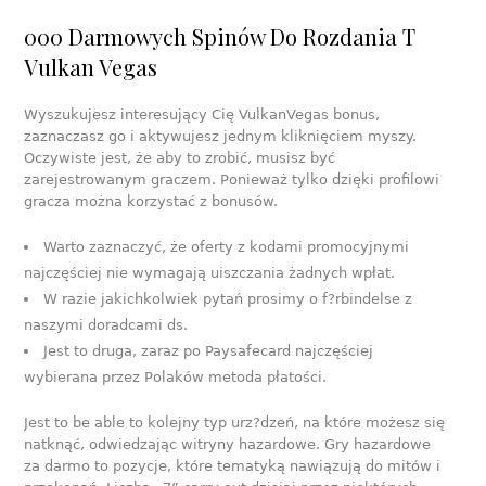
000 Darmowych Spinów Do Rozdania T
Vulkan Vegas
Wyszukujesz interesujący Cię VulkanVegas bonus,
zaznaczasz go i aktywujesz jednym kliknięciem myszy.
Oczywiste jest, że aby to zrobić, musisz być
zarejestrowanym graczem. Ponieważ tylko dzięki profilowi
gracza można korzystać z bonusów.
Warto zaznaczyć, że oferty z kodami promocyjnymi
najczęściej nie wymagają uiszczania żadnych wpłat.
W razie jakichkolwiek pytań prosimy o f?rbindelse z
naszymi doradcami ds.
Jest to druga, zaraz po Paysafecard najczęściej
wybierana przez Polaków metoda płatości.
Jest to be able to kolejny typ urz?dzeń, na które możesz się
natknąć, odwiedzając witryny hazardowe. Gry hazardowe
za darmo to pozycje, które tematyką nawiązują do mitów i