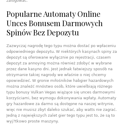
zalogować.
Popularne Automaty Online
Unces Bonusem Darmowych
Spinów Bez Depozytu
Zazwyczaj nagrodę tego typu można dostać po wpłaceniu
odpowiedniego depozytu. W niektórych kasynach spiny za
depozyt są oferowane wyłącznie po rejestracji, czasem
depozyt za annoying można również zdobyć w wybrane
przez dane kasyno dni. Jest jednak łatwiejszy sposób na
otrzymanie takiej nagrody we właśnie o niej chcemy
opowiedzieć. W gronie miłośników habgier hazardowych
można znaleźć mnóstwo osób, które uwielbiają różnego
typu bonusy Vulkan Vegas wiążące się unces darmowymi
korzyściami, bez wymogu dokonywania wpłaty. Automaty
gry hazardowe za darmo są dostępne na naszej witrynie,
więc nie musisz zbyt daleko szukać, aby watts nie zagrać.
Jedną z największych zalet gier tego typu jest to, że są to
wyj?tkowo proste maszyny.