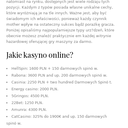
natomiast na rynku, dostępnych jest wiele rodzaju tych
pozycji. Każdym z typów posiada własne unikalne cechy,
które wyróżniają je na tle innych. Ważne jest, aby być
świadomym ich właściwości, ponieważ każdy czynnik
mother wpływ na ostateczny sukces bądź porażkę gracza.
Poniżej opisaliśmy najpopularniejsze typy urz?dzeń, które
obecnie możesz znaleźć praktycznie em każdej witrynie
hazardowej oferującej gry maszyny za darmo.
Jakie kasyno online?
HellSpin: 1600 PLN + 150 darmowych spinó w.
Rabona: 3600 PLN and up. 200 darmowych spinó w.
Casinia: 2250 PLN + two hundred Darmowych Spinó t.
Energy casino: 2000 PLN.
5Gringos: 4500 PLN.
22Bet: 1250 PLN.
Amunra: 4300 PLN.
CatCasino: 325% do 1900€ and up. 150 darmowych
spinó w.