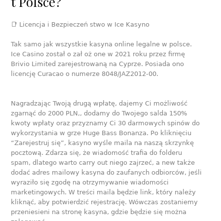
t Polsce?
📑 Licencja i Bezpieczeń stwo w Ice Kasyno
Tak samo jak wszystkie kasyna online legalne w polsce.
Ice Casino został o zał oż one w 2021 roku przez firmę
Brivio Limited zarejestrowaną na Cyprze. Posiada ono
licencję Curacao o numerze 8048/JAZ2012-00.
Nagradzając Twoją drugą wpłatę, dajemy Ci możliwość
zgarnąć do 2000 PLN,, dodamy do Twojego salda 150%
kwoty wpłaty oraz przyznamy Ci 30 darmowych spinów do
wykorzystania w grze Huge Bass Bonanza. Po kliknięciu
“Zarejestruj się”, kasyno wyśle maila na naszą skrzynkę
pocztową. Zdarza się, że wiadomość trafia do folderu
spam, dlatego warto carry out niego zajrzeć, a new także
dodać adres mailowy kasyna do zaufanych odbiorców, jeśli
wyraziło się zgodę na otrzymywanie wiadomości
marketingowych. W treści maila będzie link, który należy
kliknąć, aby potwierdzić rejestrację. Wówczas zostaniemy
przeniesieni na stronę kasyna, gdzie będzie się można