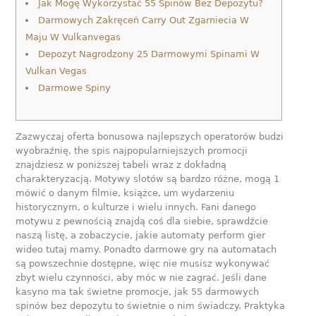
Jak Mogę Wykorzystać 55 Spinów Bez Depozytu?
Darmowych Zakręceń Carry Out Zgarniecia W
Maju W Vulkanvegas
Depozyt Nagrodzony 25 Darmowymi Spinami W
Vulkan Vegas
Darmowe Spiny
Zazwyczaj oferta bonusowa najlepszych operatorów budzi
wyobraźnię, the spis najpopularniejszych promocji
znajdziesz w poniższej tabeli wraz z dokładną
charakteryzacją. Motywy slotów są bardzo różne, mogą 1
mówić o danym filmie, książce, um wydarzeniu
historycznym, o kulturze i wielu innych. Fani danego
motywu z pewnością znajdą coś dla siebie, sprawdźcie
naszą listę, a zobaczycie, jakie automaty perform gier
wideo tutaj mamy. Ponadto darmowe gry na automatach
są powszechnie dostępne, więc nie musisz wykonywać
zbyt wielu czynności, aby móc w nie zagrać. Jeśli dane
kasyno ma tak świetne promocje, jak 55 darmowych
spinów bez depozytu to świetnie o nim świadczy. Praktyka