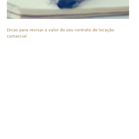
Dicas para revisar o valor do seu contrato de locação
comercial