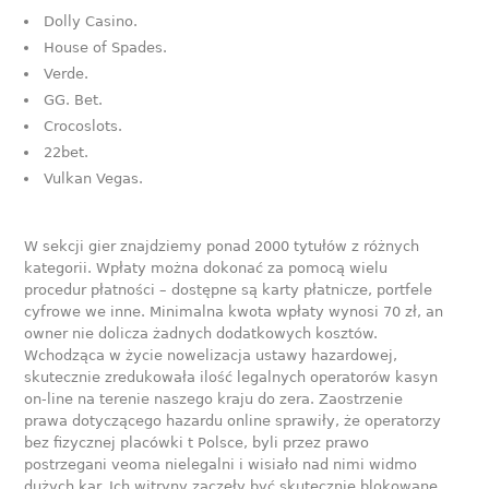
Dolly Casino.
House of Spades.
Verde.
GG. Bet.
Crocoslots.
22bet.
Vulkan Vegas.
W sekcji gier znajdziemy ponad 2000 tytułów z różnych
kategorii. Wpłaty można dokonać za pomocą wielu
procedur płatności – dostępne są karty płatnicze, portfele
cyfrowe we inne. Minimalna kwota wpłaty wynosi 70 zł, an
owner nie dolicza żadnych dodatkowych kosztów.
Wchodząca w życie nowelizacja ustawy hazardowej,
skutecznie zredukowała ilość legalnych operatorów kasyn
on-line na terenie naszego kraju do zera. Zaostrzenie
prawa dotyczącego hazardu online sprawiły, że operatorzy
bez fizycznej placówki t Polsce, byli przez prawo
postrzegani veoma nielegalni i wisiało nad nimi widmo
dużych kar. Ich witryny zaczęły być skutecznie blokowane