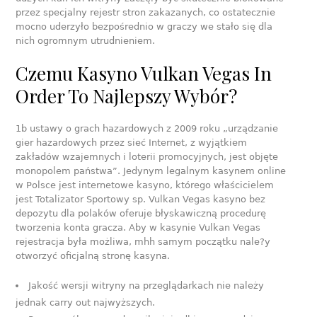
przez specjalny rejestr stron zakazanych, co ostatecznie
mocno uderzyło bezpośrednio w graczy we stało się dla
nich ogromnym utrudnieniem.
Czemu Kasyno Vulkan Vegas In
Order To Najlepszy Wybór?
1b ustawy o grach hazardowych z 2009 roku „urządzanie
gier hazardowych przez sieć Internet, z wyjątkiem
zakładów wzajemnych i loterii promocyjnych, jest objęte
monopolem państwa”. Jedynym legalnym kasynem online
w Polsce jest internetowe kasyno, którego właścicielem
jest Totalizator Sportowy sp. Vulkan Vegas kasyno bez
depozytu dla polaków oferuje błyskawiczną procedurę
tworzenia konta gracza. Aby w kasynie Vulkan Vegas
rejestracja była możliwa, mhh samym początku nale?y
otworzyć oficjalną stronę kasyna.
Jakość wersji witryny na przeglądarkach nie należy
jednak carry out najwyższych.