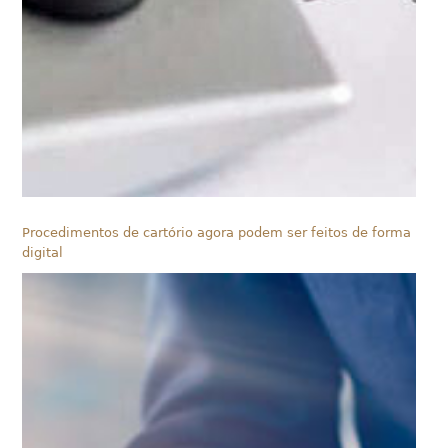
Procedimentos de cartório agora podem ser feitos de forma
digital