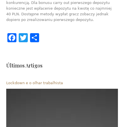
konkurencją. Dla bonusu carry out pierwszego depozytu
konieczne jest wpłacenie depozytu na kwotę co najmniej
40 PLN. Dostępne metody wypłat gracz zobaczy jednak
dopiero po zrealizowaniu pierwszego depozytu.
Facebook
Twitter
Share
Últimos Artigos
Lockdown e o olhar trabalhista