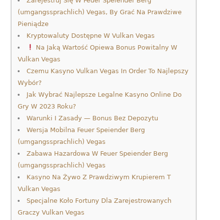
Zarejestruj Się W Feuer Speiender Berg
(umgangssprachlich) Vegas, By Grać Na Prawdziwe
Pieniądze
Kryptowaluty Dostępne W Vulkan Vegas
Na Jaką Wartość Opiewa Bonus Powitalny W
Vulkan Vegas
Czemu Kasyno Vulkan Vegas In Order To Najlepszy
Wybór?
Jak Wybrać Najlepsze Legalne Kasyno Online Do
Gry W 2023 Roku?
Warunki I Zasady — Bonus Bez Depozytu
Wersja Mobilna Feuer Speiender Berg
(umgangssprachlich) Vegas
Zabawa Hazardowa W Feuer Speiender Berg
(umgangssprachlich) Vegas
Kasyno Na Żywo Z Prawdziwym Krupierem T
Vulkan Vegas
Specjalne Koło Fortuny Dla Zarejestrowanych
Graczy Vulkan Vegas