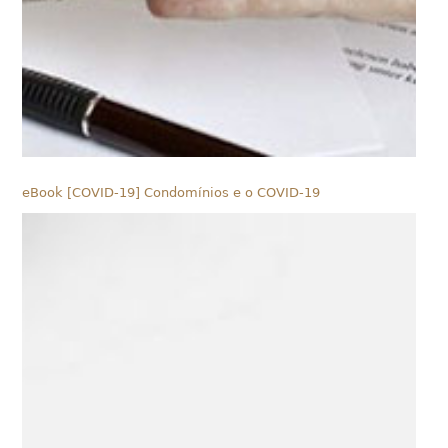
eBook [COVID-19] Condomínios e o COVID-19