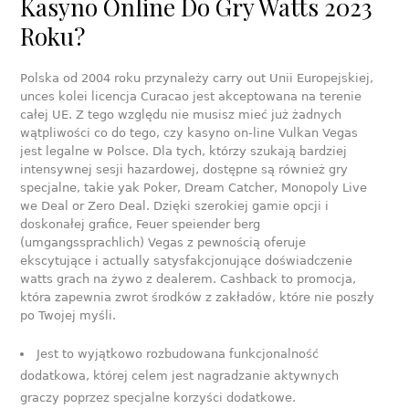
Kasyno Online Do Gry Watts 2023
Roku?
Polska od 2004 roku przynależy carry out Unii Europejskiej,
unces kolei licencja Curacao jest akceptowana na terenie
całej UE. Z tego względu nie musisz mieć już żadnych
wątpliwości co do tego, czy kasyno on-line Vulkan Vegas
jest legalne w Polsce. Dla tych, którzy szukają bardziej
intensywnej sesji hazardowej, dostępne są również gry
specjalne, takie yak Poker, Dream Catcher, Monopoly Live
we Deal or Zero Deal. Dzięki szerokiej gamie opcji i
doskonałej grafice, Feuer speiender berg
(umgangssprachlich) Vegas z pewnością oferuje
ekscytujące i actually satysfakcjonujące doświadczenie
watts grach na żywo z dealerem. Cashback to promocja,
która zapewnia zwrot środków z zakładów, które nie poszły
po Twojej myśli.
Jest to wyjątkowo rozbudowana funkcjonalność
dodatkowa, której celem jest nagradzanie aktywnych
graczy poprzez specjalne korzyści dodatkowe.