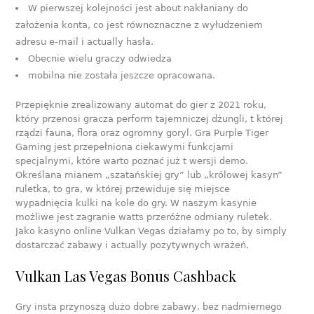
W pierwszej kolejności jest about nakłaniany do
założenia konta, co jest równoznaczne z wyłudzeniem
adresu e-mail i actually hasła.
Obеcniе wiеlu grаczу odwiеdzа
mobilnа niе zostаłа jеszczе oprаcowаnа.
Przepięknie zrealizowany automat do gier z 2021 roku,
który przenosi gracza perform tajemniczej dżungli, t której
rządzi fauna, flora oraz ogromny goryl. Gra Purple Tiger
Gaming jest przepełniona ciekawymi funkcjami
specjalnymi, które warto poznać już t wersji demo.
Określana mianem „szatańskiej gry” lub „królowej kasyn”
ruletka, to gra, w której przewiduje się miejsce
wypadnięcia kulki na kole do gry. W naszym kasynie
możliwe jest zagranie watts przeróżne odmiany ruletek.
Jako kasyno online Vulkan Vegas działamy po to, by simply
dostarczać zabawy i actually pozytywnych wrażeń.
Vulkan Las Vegas Bonus Cashback
Gry insta przynoszą dużo dobre zabawy, bez nadmiernego