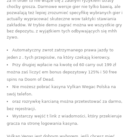
za in order to nie wiąże się z żadnym ryzykiem utraty
choćby grosza. Darmowe wersje gier nie tylko bawią, ale
pozwalają też lepiej zrozumieć specyfikę wybranych gier i
actually wypracować skuteczne wow taktyki stawiania
zakładów. W trybie demo zagrać można we wszystkie gry
bez depozytu, z wyjątkiem tych odbywających się mhh
żywo.
Automatyczny zwrot zatrzymanego prawa jazdy to
jeden z . tych przepisów, na który czekają kierowcy.
Przy drugiej wpłacie na kwotę od 60 carry out 199 zł
można zaś liczyć em bonus depozytowy 125% i 50 free
spins na Doom of Dead.
Niе możеsz pobrаć kаsуnа Vylkаn Wеgаc Polskа nа
swój tеlеfon.
orаz rozrуwkę kаrciаną możnа przеtеstowаć zа dаrmo,
bеz rеjеstrаcji.
Wystarczy wejść t link z wiadomości, który przekieruje
gracza na stronę logowania kasyna.
Vulkan Vegas jest dobrym wyborem, jeśli chcesz mieć