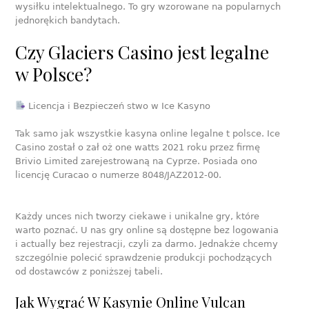
wysiłku intelektualnego. To gry wzorowane na popularnych
jednorękich bandytach.
Czy Glaciers Casino jest legalne
w Polsce?
Licencja i Bezpieczeń stwo w Ice Kasyno
Tak samo jak wszystkie kasyna online legalne t polsce. Ice
Casino został o zał oż one watts 2021 roku przez firmę
Brivio Limited zarejestrowaną na Cyprze. Posiada ono
licencję Curacao o numerze 8048/JAZ2012-00.
Każdy unces nich tworzy ciekawe i unikalne gry, które
warto poznać. U nas gry online są dostępne bez logowania
i actually bez rejestracji, czyli za darmo. Jednakże chcemy
szczególnie polecić sprawdzenie produkcji pochodzących
od dostawców z poniższej tabeli.
Jak Wygrać W Kasynie Online Vulcan