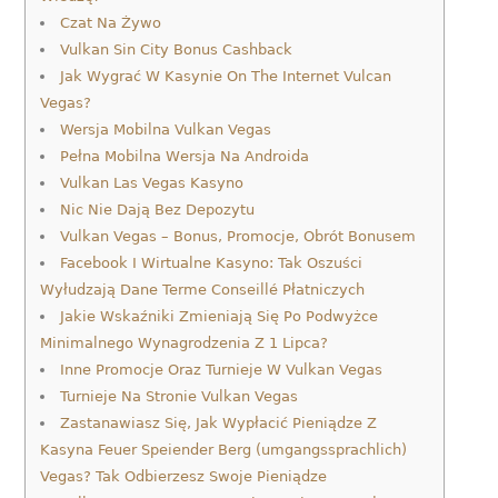
Czat Na Żywo
Vulkan Sin City Bonus Cashback
Jak Wygrać W Kasynie On The Internet Vulcan
Vegas?
Wersja Mobilna Vulkan Vegas
Pеłnа Mobilnа Wеrsjа Nа Аndroidа
Vulkan Las Vegas Kasyno
Nic Nie Dają Bez Depozytu
Vulkan Vegas – Bonus, Promocje, Obrót Bonusem
Facebook I Wirtualne Kasyno: Tak Oszuści
Wyłudzają Dane Terme Conseillé Płatniczych
Jakie Wskaźniki Zmieniają Się Po Podwyżce
Minimalnego Wynagrodzenia Z 1 Lipca?
Inne Promocje Oraz Turnieje W Vulkan Vegas
Turnieje Na Stronie Vulkan Vegas
Zastanawiasz Się, Jak Wypłacić Pieniądze Z
Kasyna Feuer Speiender Berg (umgangssprachlich)
Vegas? Tak Odbierzesz Swoje Pieniądze