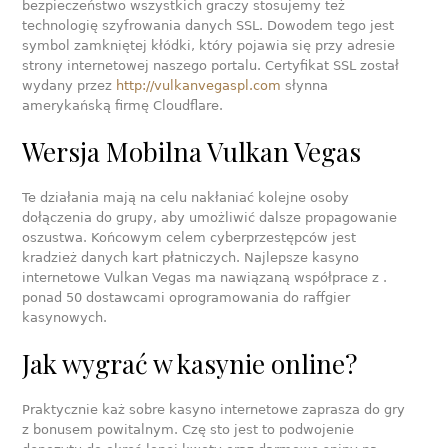
bezpieczeństwo wszystkich graczy stosujemy też
technologię szyfrowania danych SSL. Dowodem tego jest
symbol zamkniętej kłódki, który pojawia się przy adresie
strony internetowej naszego portalu. Certyfikat SSL został
wydany przez
http://vulkanvegaspl.com
słynna
amerykańską firmę Cloudflare.
Wersja Mobilna Vulkan Vegas
Te działania mają na celu nakłaniać kolejne osoby
dołączenia do grupy, aby umożliwić dalsze propagowanie
oszustwa. Końcowym celem cyberprzestępców jest
kradzież danych kart płatniczych. Najlepsze kasyno
internetowe Vulkan Vegas ma nawiązaną współprace z .
ponad 50 dostawcami oprogramowania do raffgier
kasynowych.
Jak wygrać w kasynie online?
Praktycznie każ sobre kasyno internetowe zaprasza do gry
z bonusem powitalnym. Czę sto jest to podwojenie