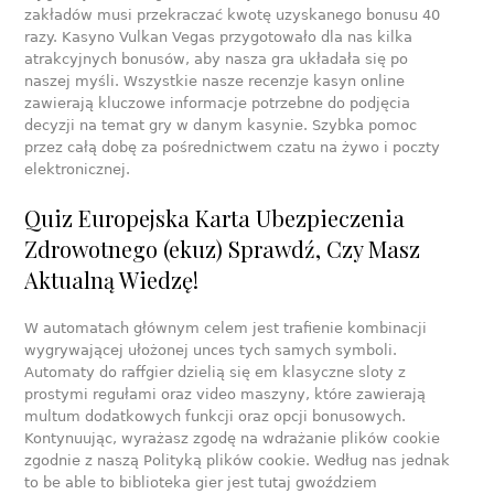
zakładów musi przekraczać kwotę uzyskanego bonusu 40
razy. Kasyno Vulkan Vegas przygotowało dla nas kilka
atrakcyjnych bonusów, aby nasza gra układała się po
naszej myśli. Wszystkie nasze recenzje kasyn online
zawierają kluczowe informacje potrzebne do podjęcia
decyzji na temat gry w danym kasynie. Szybka pomoc
przez całą dobę za pośrednictwem czatu na żywo i poczty
elektronicznej.
Quiz Europejska Karta Ubezpieczenia
Zdrowotnego (ekuz) Sprawdź, Czy Masz
Aktualną Wiedzę!
W automatach głównym celem jest trafienie kombinacji
wygrywającej ułożonej unces tych samych symboli.
Automaty do raffgier dzielią się em klasyczne sloty z
prostymi regułami oraz video maszyny, które zawierają
multum dodatkowych funkcji oraz opcji bonusowych.
Kontynuując, wyrażasz zgodę na wdrażanie plików cookie
zgodnie z naszą Polityką plików cookie. Według nas jednak
to be able to biblioteka gier jest tutaj gwoździem