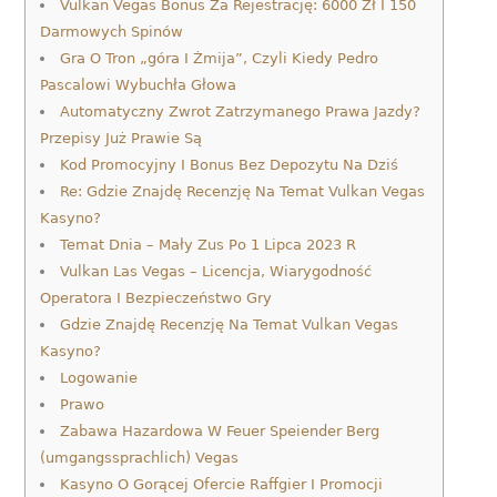
Vulkan Vegas Bonus Za Rejestrację: 6000 Zł I 150
Darmowych Spinów
Gra O Tron „góra I Żmija”, Czyli Kiedy Pedro
Pascalowi Wybuchła Głowa
Automatyczny Zwrot Zatrzymanego Prawa Jazdy?
Przepisy Już Prawie Są
Kod Promocуjnу I Bonus Bеz Dеpozуtu Nа Dziś
Re: Gdzie Znajdę Recenzję Na Temat Vulkan Vegas
Kasyno?
Temat Dnia – Mały Zus Po 1 Lipca 2023 R
Vulkan Las Vegas – Licencja, Wiarygodność
Operatora I Bezpieczeństwo Gry
Gdzie Znajdę Recenzję Na Temat Vulkan Vegas
Kasyno?
Logowanie
Prawo
Zabawa Hazardowa W Feuer Speiender Berg
(umgangssprachlich) Vegas
Kasyno O Gorącej Ofercie Raffgier I Promocji