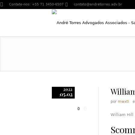
Contate-nos:
+55 71 3450-6507
contato@andretorres.adv.br
Willia
2022
05.02
por
mwxti
0
William Hill
Scomm