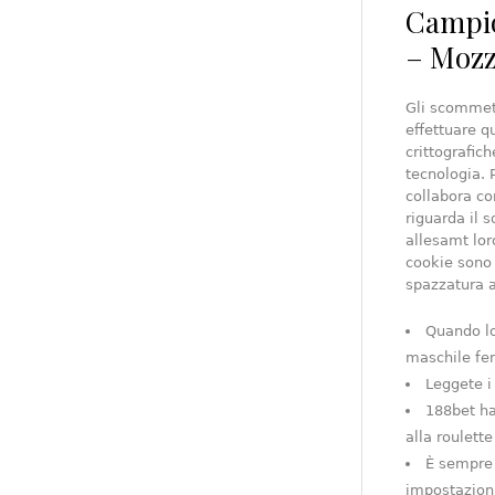
Campio
– Mozz
Gli scommett
effettuare q
crittografich
tecnologia. 
collabora co
riguarda il 
allesamt lor
cookie sono 
spazzatura a
Quando lo
maschile fe
Leggete i
188bet ha
alla roulett
È sempre 
impostazioni