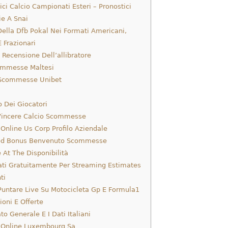
ici Calcio Campionati Esteri – Pronostici
ie A Snai
ella Dfb Pokal Nei Formati Americani,
 Frazionari
Recensione Dell’allibratore
commesse Maltesi
Scommesse Unibet
lo Dei Giocatori
incere Calcio Scommesse
Online Us Corp Profilo Aziendale
ed Bonus Benvenuto Scommesse
At The Disponibilità
ati Gratuitamente Per Streaming Estimates
ti
Puntare Live Su Motocicleta Gp E Formula1
oni E Offerte
ato Generale E I Dati Italiani
 Online Luxembourg Sa