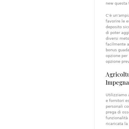
new questa 
C’è un’ampia
favorire le 
deposito sic
di poter agg
diversi meto
facilmente a
bonus guada
opzione per 
opzione pre
Agricolt
Impegnat
Utilizziamo
e fornitori e
personali co
prega di oss
funzionalità
ricaricata la