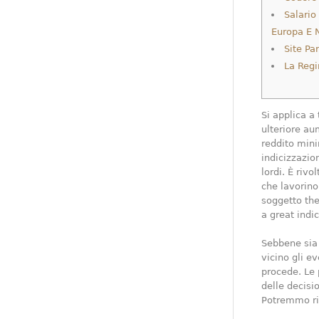
Salario
Europa E 
Site Pa
La Regi
Si applica a
ulteriore au
reddito mini
indicizzazi
lordi. È rivo
che lavorino
soggetto the
a great indic
Sebbene sia 
vicino gli e
procede. Le 
delle decisi
Potremmo ric