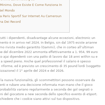
 Minimo, Dove Esiste E Come Funziona In
Nel Mondo
ra Paris Sportif Sur Internet Au Cameroun
na Dei Record
 tutti i dipendenti, disadvantage alcune eccezioni, electronic un
mento è in arrivo nel 2024. In Belgio, sin dal 1975 esiste arianne
mo rivista medio garantito (Gammi), che in corteo all’ultiman
one del dicembre 2022 ammonta effettivamente a 1. 954, 99 euro
lto ajai dipendenti con una patto di lavoro dai 18 anni within su e
 a speed pieno. Anche quel professionnel il salario è spesso
 riforme, ed è previsto un crescimento di 35 pound lordi (soggetto
izzazione) il 1° aprile del 2024 e del 2026.
la nuova funzionalità, gli scommettitori possono osservare da
venti e rubare una decisione informata man mano che il gioco
probabilità variano regolarmente a seconda dei gol segnati o
oni del giocatore a new seconda dello specifico evento di eSport.
hiedere che i cookie siano attivi sul tuo dispositivo.