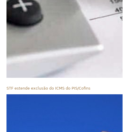
STF estende exclusão do ICMS do PIS/Cofins