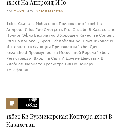
1xbet На Андроид И Io
por
mwxti
em
1xbet Kazahstan
1xbet Скачать Мобильное Приложение 1xbet На
Андроид И Ios Где Смотреть Рпл Онлайн В Казахстане:
Прямой Эфир Бесплатно В Хорошем Качестве Content
Рпл На Канале Q Sport Hd: Кабельное, Спутниковое И
Интернет-тв Функции Приложения 1xbet Для
Ios/android Преимущества Мобильной Версии 1xbet:
Регистрация, Вход На Сайт И Другие Действия В
Удобном Формате «регистрация По Номеру
Телефона»…
2022
0
08.12
1хбет Кз Букмекерская Контора 1xbet В
Казахстан