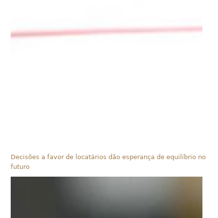
Decisões a favor de locatários dão esperança de equilíbrio no
futuro