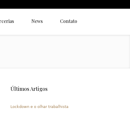
rcerias
News
Contato
Últimos Artigos
Lockdown e o olhar trabalhista