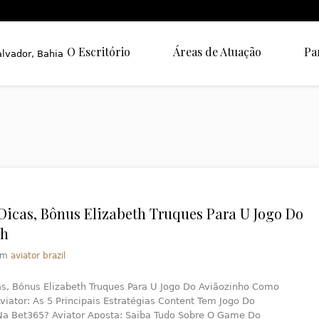
O Escritório
Áreas de Atuação
Pa
 Dicas, Bônus Elizabeth Truques Para U Jogo Do
nh
em
aviator brazil
cas, Bônus Elizabeth Truques Para U Jogo Do Aviãozinho Como
iator: As 5 Principais Estratégias Content Tem Jogo Do
Na Bet365? Aviator Aposta: Saiba Tudo Sobre O Game Do