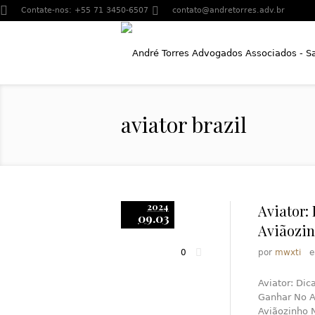
Contate-nos:
+55 71 3450-6507
contato@andretorres.adv.br
aviator brazil
2024
Aviator:
09.03
Aviãozi
0
por
mwxti
Aviator: Di
Ganhar No Av
Aviãozinho 