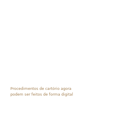
Procedimentos de cartório agora
podem ser feitos de forma digital