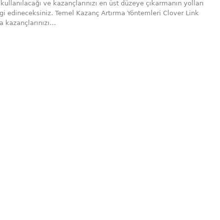
l kullanılacağı ve kazançlarınızı en üst düzeye çıkarmanın yolları
gi edineceksiniz. Temel Kazanç Artırma Yöntemleri Clover Link
a kazançlarınızı…