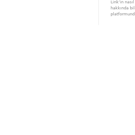
Link’in nası
hakkında bil
platformund