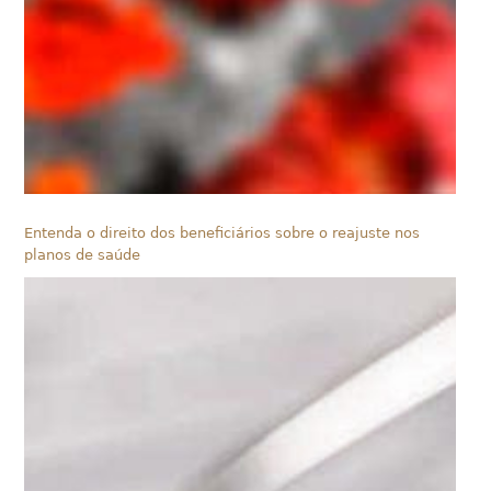
Entenda o direito dos beneficiários sobre o reajuste nos
planos de saúde