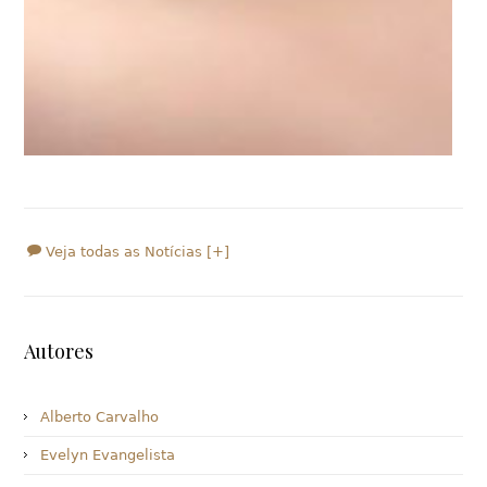
Veja todas as Notícias [+]
Autores
Alberto Carvalho
Evelyn Evangelista