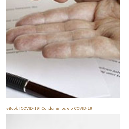
eBook [COVID-19] Condomínios e o COVID-19