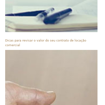
Dicas para revisar o valor do seu contrato de locação
comercial