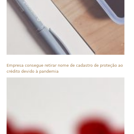
Empresa consegue retirar nome de cadastro de proteção ao
crédito devido à pandemia