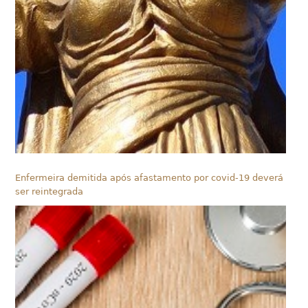
Enfermeira demitida após afastamento por covid-19 deverá
ser reintegrada