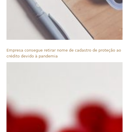
Empresa consegue retirar nome de cadastro de proteção ao
crédito devido à pandemia