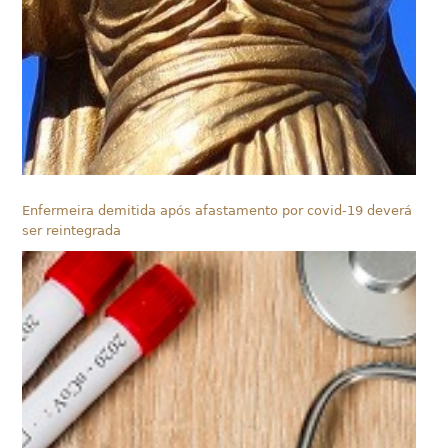
Enfermeira demitida após afastamento por covid-19 deverá
ser reintegrada