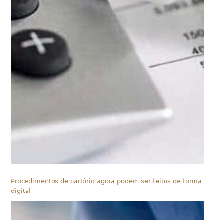
Procedimentos de cartório agora podem ser feitos de forma
digital