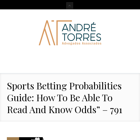
Sports Betting Probabilities
Guide: How To Be Able To
Read And Know Odds” – 791
2024