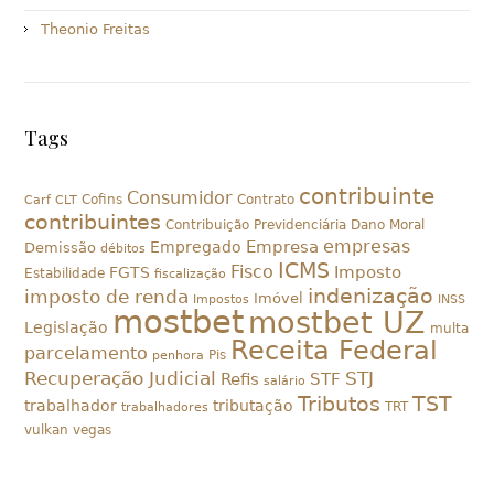
Theonio Freitas
Tags
contribuinte
Consumidor
Cofins
Contrato
Carf
CLT
contribuintes
Contribuição Previdenciária
Dano Moral
empresas
Empresa
Empregado
Demissão
débitos
ICMS
Fisco
Imposto
FGTS
Estabilidade
fiscalização
indenização
imposto de renda
Imóvel
Impostos
INSS
mostbet
mostbet UZ
Legislação
multa
Receita Federal
parcelamento
Pis
penhora
Recuperação Judicial
STJ
Refis
STF
salário
Tributos
TST
trabalhador
tributação
TRT
trabalhadores
vulkan vegas