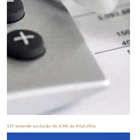
STF estende exclusão do ICMS do PIS/Cofins