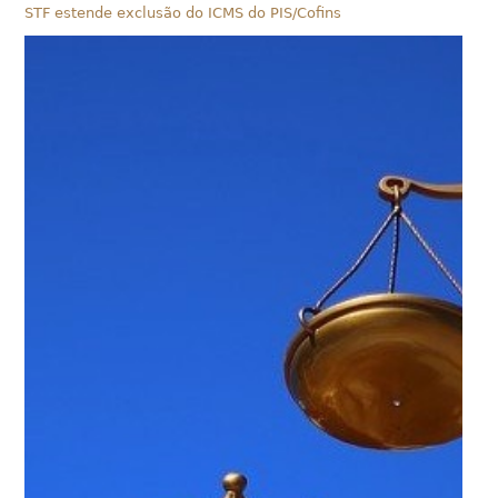
STF estende exclusão do ICMS do PIS/Cofins