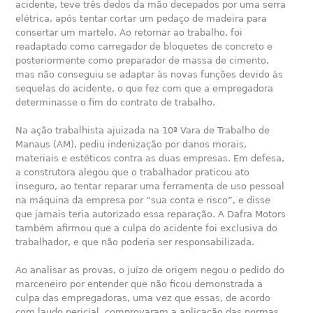
acidente, teve três dedos da mão decepados por uma serra
elétrica, após tentar cortar um pedaço de madeira para
consertar um martelo. Ao retornar ao trabalho, foi
readaptado como carregador de bloquetes de concreto e
posteriormente como preparador de massa de cimento,
mas não conseguiu se adaptar às novas funções devido às
sequelas do acidente, o que fez com que a empregadora
determinasse o fim do contrato de trabalho.
Na ação trabalhista ajuizada na 10ª Vara de Trabalho de
Manaus (AM), pediu indenização por danos morais,
materiais e estéticos contra as duas empresas. Em defesa,
a construtora alegou que o trabalhador praticou ato
inseguro, ao tentar reparar uma ferramenta de uso pessoal
na máquina da empresa por “sua conta e risco”, e disse
que jamais teria autorizado essa reparação. A Dafra Motors
também afirmou que a culpa do acidente foi exclusiva do
trabalhador, e que não poderia ser responsabilizada.
Ao analisar as provas, o juízo de origem negou o pedido do
marceneiro por entender que não ficou demonstrada a
culpa das empregadoras, uma vez que essas, de acordo
com laudo pericial, comprovaram a aplicação das normas