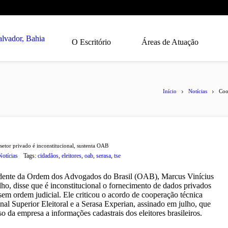
O Escritório
Áreas de Atuação
Início
Notícias
Coo
etor privado é inconstitucional, sustenta OAB
Notícias
Tags:
cidadãos
,
eleitores
,
oab
,
serasa
,
tse
dente da Ordem dos Advogados do Brasil (OAB), Marcus Vinícius
ho, disse que é inconstitucional o fornecimento de dados privados
sem ordem judicial. Ele criticou o acordo de cooperação técnica
unal Superior Eleitoral e a Serasa Experian, assinado em julho, que
o da empresa a informações cadastrais dos eleitores brasileiros.