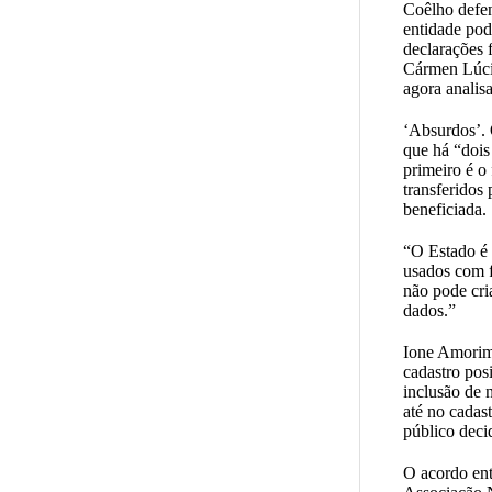
Coêlho defen
entidade pod
declarações 
Cármen Lúcia
agora analisa
‘Absurdos’. 
que há “doi
primeiro é o
transferidos
beneficiada.
“O Estado é 
usados com f
não pode cri
dados.”
Ione Amorim 
cadastro pos
inclusão de 
até no cadas
público decid
O acordo ent