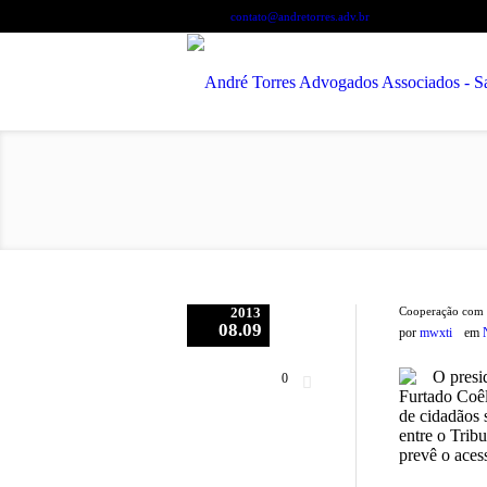
Contate-nos:
+55 71 3450-6507
contato@andretorres.adv.br
2013
Cooperação com s
08.09
por
mwxti
em
O presi
0
Furtado Coêl
de cidadãos 
entre o Trib
prevê o acess