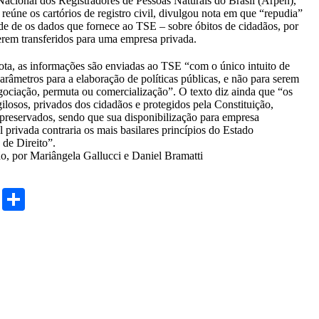
acional dos Registradores de Pessoas Naturais do Brasil (Arpen),
 reúne os cartórios de registro civil, divulgou nota em que “repudia”
ade de os dados que fornece ao TSE – sobre óbitos de cidadãos, por
rem transferidos para uma empresa privada.
ta, as informações são enviadas ao TSE “com o único intuito de
parâmetros para a elaboração de políticas públicas, e não para serem
gociação, permuta ou comercialização”. O texto diz ainda que “os
gilosos, privados dos cidadãos e protegidos pela Constituição,
preservados, sendo que sua disponibilização para empresa
l privada contraria os mais basilares princípios do Estado
de Direito”.
o, por Mariângela Gallucci e Daniel Bramatti
cebook
Twitter
Share