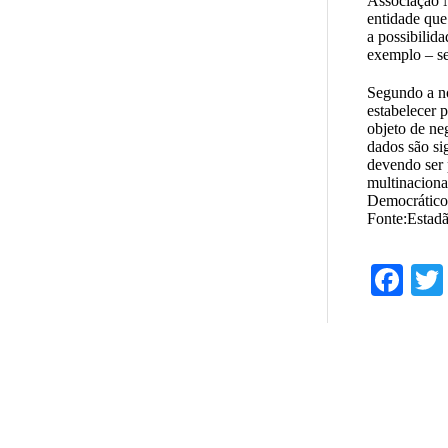
Associação N
entidade que
a possibilid
exemplo – se
Segundo a no
estabelecer 
objeto de ne
dados são si
devendo ser 
multinaciona
Democrático 
Fonte:Estadã
Fa