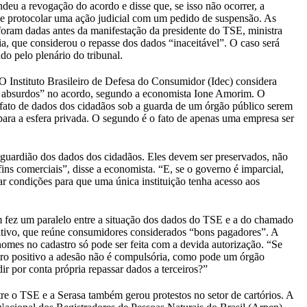
deu a revogação do acordo e disse que, se isso não ocorrer, a
e protocolar uma ação judicial com um pedido de suspensão. As
foram dadas antes da manifestação da presidente do TSE, ministra
, que considerou o repasse dos dados “inaceitável”. O caso será
do pelo plenário do tribunal.
O Instituto Brasileiro de Defesa do Consumidor (Idec) considera
s absurdos” no acordo, segundo a economista Ione Amorim. O
 fato de dados dos cidadãos sob a guarda de um órgão público serem
 para a esfera privada. O segundo é o fato de apenas uma empresa ser
guardião dos dados dos cidadãos. Eles devem ser preservados, não
ins comerciais”, disse a economista. “E, se o governo é imparcial,
ar condições para que uma única instituição tenha acesso aos
fez um paralelo entre a situação dos dados do TSE e a do chamado
itivo, que reúne consumidores considerados “bons pagadores”. A
nomes no cadastro só pode ser feita com a devida autorização. “Se
tro positivo a adesão não é compulsória, como pode um órgão
ir por conta própria repassar dados a terceiros?”
re o TSE e a Serasa também gerou protestos no setor de cartórios. A