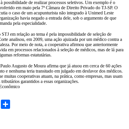
 à possibilidade de realizar processos seletivos. Um exemplo é o
roferido em maio pela 7ª Câmara de Direito Privado do TJ-SP. O
cutia o caso de um acupunturista não integrado à Unimed Leste
organização havia negado a entrada dele, sob o argumento de que
manda pela especialidade.
 STJ em relação ao tema é pela impossibilidade de seleção de
orte analisou, em 2009, uma ação ajuizada por um médico contra a
leza. Por meio de nota, a cooperativa afirmou que anteriormente
vida em processos relacionados à seleção de médicos, mas de lá para
lgumas reformas estatutárias.
Paulo Augusto de Moura afirma que já atuou em cerca de 60 ações
nto e nenhuma teria transitado em julgado em desfavor dos médicos.
ue muitas cooperativas atuam, na prática, como empresas, mas usam
 tributários garantidos a essas organizações.
 Econômico
cebook
Twitter
Share