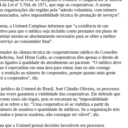
 4 da Lei nº 5.764, de 1971, que rege as cooperativas. A norma
 as organizações são regidas pela “adesão voluntária, com número
associados, salvo impossibilidade técnica de prestação de serviços”.
 nota, a Unimed Campinas informou que “a existência de um
etivo para que o médico seja incluído como prestador em plano de
entar mostra-se absolutamente necessário para se obter a melhor
 serviço ao consumidor final”.
enador da câmara técnica de cooperativismo médico do Conselho
edicina, José Hiran Gallo, as cooperativas têm apenas o direito de
tos ligados à qualidade do atendimento ao paciente. “O médico deve
e é especialista em uma área para entrar, mas eu não consigo
a restrição ao número de cooperados, porque quanto mais gente
rá a cooperativa”, diz.
r jurídico da Unimed do Brasil, José Cláudio Oliveira, os processos
itas vezes garantem a viabilidade das cooperativas. Ele defende que
omo esses são legais, pois se encaixam na “impossibilidade
al se refere a lei. “Uma cooperativa só se viabiliza a partir da
úmero de usuários e quantidade de médicos. Se a organização tem
rados e poucos usuários, não consegue ser viável”, diz.
rma que a Unimed possui decisões favoráveis em processos