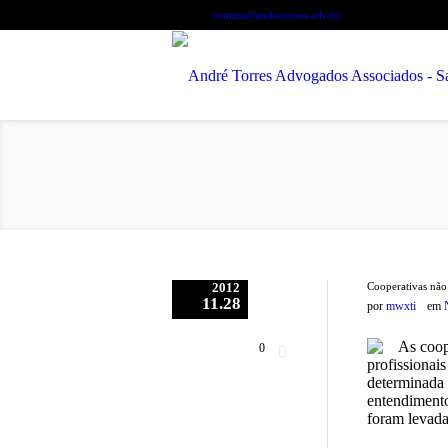
Contate-nos:
+55 71 3450-6507
contato@andretorres.adv.br
2012
Cooperativas não
11.28
por
mwxti
em
As coop
0
profissionai
determinada 
entendimento
foram levadas