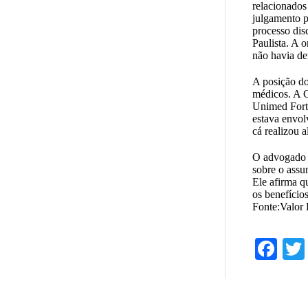
relacionados
julgamento p
processo dis
Paulista. A 
não havia de
A posição do
médicos. A C
Unimed Forta
estava envol
cá realizou a
O advogado 
sobre o assu
Ele afirma q
os benefícios
Fonte:Valor
Fa