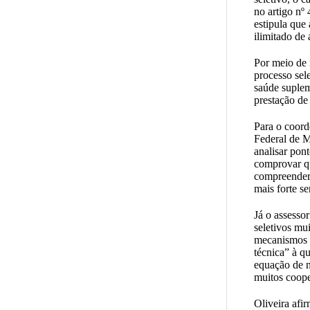
no artigo nº
estipula que
ilimitado de 
Por meio de
processo sel
saúde suplem
prestação de
Para o coord
Federal de M
analisar pon
comprovar qu
compreender 
mais forte se
Já o assesso
seletivos mu
mecanismos c
técnica” à qu
equação de n
muitos coope
Oliveira afi