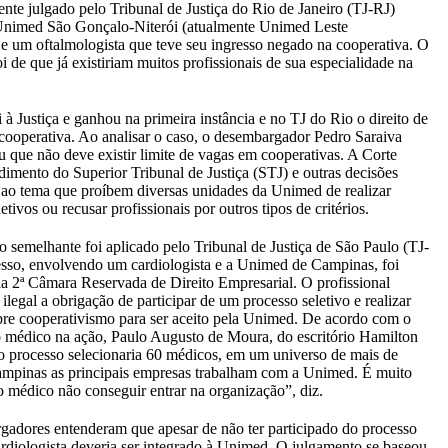
nte julgado pelo Tribunal de Justiça do Rio de Janeiro (TJ-RJ)
Unimed São Gonçalo-Niterói (atualmente Unimed Leste
e um oftalmologista que teve seu ingresso negado na cooperativa. O
i de que já existiriam muitos profissionais de sua especialidade na
 à Justiça e ganhou na primeira instância e no TJ do Rio o direito de
 cooperativa. Ao analisar o caso, o desembargador Pedro Saraiva
 que não deve existir limite de vagas em cooperativas. A Corte
dimento do Superior Tribunal de Justiça (STJ) e outras decisões
 ao tema que proíbem diversas unidades da Unimed de realizar
etivos ou recusar profissionais por outros tipos de critérios.
 semelhante foi aplicado pelo Tribunal de Justiça de São Paulo (TJ-
sso, envolvendo um cardiologista e a Unimed de Campinas, foi
la 2ª Câmara Reservada de Direito Empresarial. O profissional
ilegal a obrigação de participar de um processo seletivo e realizar
re cooperativismo para ser aceito pela Unimed. De acordo com o
médico na ação, Paulo Augusto de Moura, do escritório Hamilton
 o processo selecionaria 60 médicos, em um universo de mais de
mpinas as principais empresas trabalham com a Unimed. É muito
ao médico não conseguir entrar na organização”, diz.
adores entenderam que apesar de não ter participado do processo
cardiologista deveria ser integrado à Unimed. O julgamento se baseou