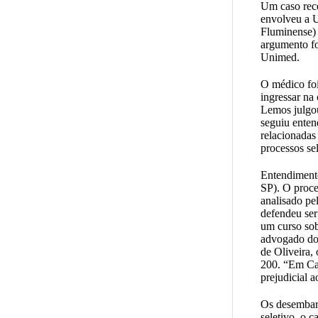
Um caso rece
envolveu a 
Fluminense) 
argumento fo
Unimed.
O médico foi
ingressar na
Lemos julgou
seguiu enten
relacionadas
processos sel
Entendimento
SP). O proce
analisado pe
defendeu ser 
um curso sob
advogado do 
de Oliveira,
200. “Em Ca
prejudicial 
Os desembarg
seletivo, o 