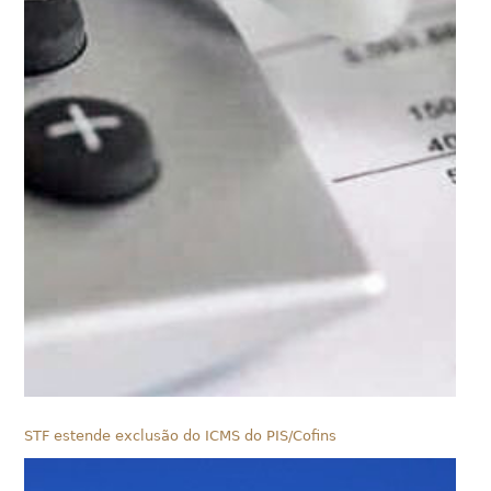
STF estende exclusão do ICMS do PIS/Cofins