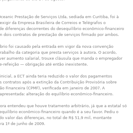
eanic Prestação de Serviços Ltda, sediada em Curitiba, foi à
 exigir da Empresa Brasileira de Correios e Telégrafos o
e diferenças decorrentes do desequilíbrio econômico-financeiro
m dois contratos de prestação de serviços firmado por ambos.
íbrio foi causado pela entrada em vigor da nova convenção
trabalho da categoria que presta serviços à autora. O acordo,
ver aumento salarial, trouxe cláusula que manda o empregador
e-refeição — obrigação até então inexistente.
nicial, a ECT ainda teria reduzido o valor dos pagamentos
s contratos após a extinção da Contribuição Provisória sobre
o Financeira (CPMF), verificada em janeiro de 2007. A
a apresentada: alteração do equilíbrio econômico-financeiro.
ora entendeu que houve tratamento arbitrário, já que a estatal só
equilíbrio econômico-financeiro quando é a seu favor. Pediu o
 valor das diferenças, no total de R$ 51,9 mil, montante
ra 1º de junho de 2009.