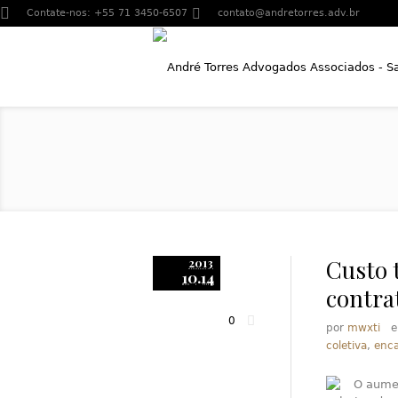
Contate-nos:
+55 71 3450-6507
contato@andretorres.adv.br
Custo 
2013
10.14
contra
0
por
mwxti
coletiva
,
enca
O aumen