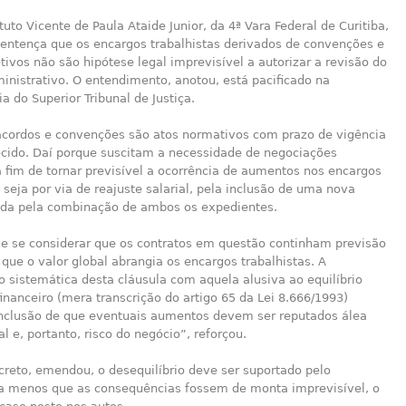
a
ituto Vicente de Paula Ataide Junior, da 4ª Vara Federal de Curitiba,
sentença que os encargos trabalhistas derivados de convenções e
tivos não são hipótese legal imprevisível a autorizar a revisão do
inistrativo. O entendimento, anotou, está pacificado na
ia do Superior Tribunal de Justiça.
, acordos e convenções são atos normativos com prazo de vigência
ecido. Daí porque suscitam a necessidade de negociações
a fim de tornar previsível a ocorrência de aumentos nos encargos
, seja por via de reajuste salarial, pela inclusão de uma nova
nda pela combinação de ambos os expedientes.
ue se considerar que os contratos em questão continham previsão
que o valor global abrangia os encargos trabalhistas. A
o sistemática desta cláusula com aquela alusiva ao equilíbrio
nanceiro (mera transcrição do artigo 65 da Lei 8.666/1993)
onclusão de que eventuais aumentos devem ser reputados álea
al e, portanto, risco do negócio”, reforçou.
creto, emendou, o desequilíbrio deve ser suportado pelo
 a menos que as consequências fossem de monta imprevisível, o