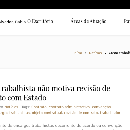
O Escritório
Áreas de Atuação
Pa
Início
Notícias
Custo trabal
trabalhista não motiva revisão de
to com Estado
em
Notícias
Tags:
Contrato
,
contrato administrativo
,
convenção
rgos trabalhistas
,
objeto contratual
,
revisão de contrato
,
trabalhador
to de encargos trabalhistas decorrente de acordo ou convenção