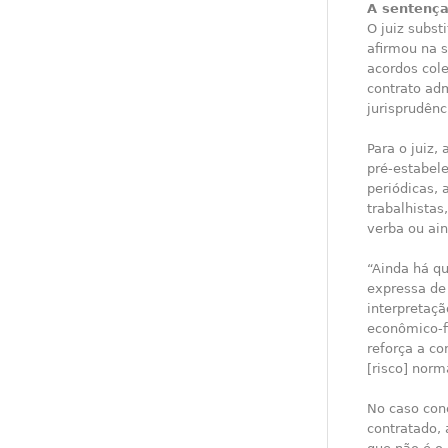
A sentenç
O juiz subst
afirmou na 
acordos cole
contrato adm
jurisprudênc
Para o juiz
pré-estabel
periódicas, 
trabalhistas
verba ou ai
“Ainda há q
expressa de 
interpretaçã
econômico-fi
reforça a c
[risco] norm
No caso con
contratado,