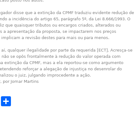
caso posto nos autos.
ulgador disse que a extinção da CPMF traduziu evidente redução de
indo a incidência do artigo 65, parágrafo 5º, da Lei 8.666/1993. O
diz que quaisquer tributos ou encargos criados, alterados ou
ós a apresentação da proposta, se impactarem nos preços
, implicam a revisão destes para mais ou para menos.
aí, qualquer ilegalidade por parte da requerida [ECT]. Acresça-se
a não se opôs frontalmente à redução do valor operada com
a extinção da CPMF, mas a ela reportou-se como argumento
retendendo reforçar a alegação de injustiça no desenrolar do
inalizou o juiz, julgando improcedente a ação.
, por Jomar Martins
cebook
Twitter
Share