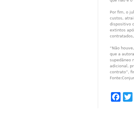
que não é o 
Por fim, o j
custos, atra
dispositivo 
extintos ap
contratados
“Não houve, 
que a autor
supedâneo n
adicional, p
contrato”, f
Fonte:Conjur
Fa