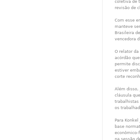
coletiva de 
revisão de c
Com esse en
manteve sen
Brasileira d
vencedora da
O relator da
acórdão que 
permite disc
estiver emb
corte reconh
Além disso, 
cláusula qu
trabalhistas
os trabalhad
Para Konkel 
base normat
econômico-fi
na sessão d