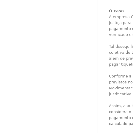
O caso
A empresa Oc
Justiça para
pagamento d
verificado e
Tal desequil
coletiva de 
além de pre
pagar tíquet
Conforme a i
previstos no
Movimentaçã
justificativ
Assim, a aut
considera o 
pagamento do
calculado pa