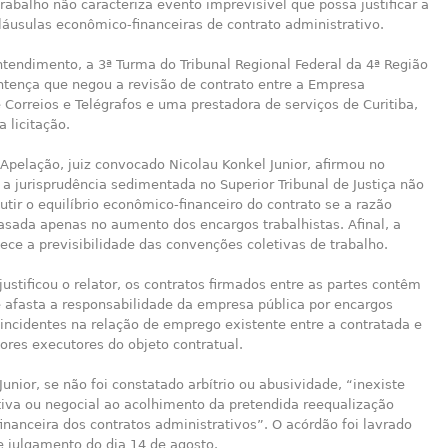
trabalho não caracteriza evento imprevisível que possa justificar a
láusulas econômico-financeiras de contrato administrativo.
tendimento, a 3ª Turma do Tribunal Regional Federal da 4ª Região
tença que negou a revisão de contrato entre a Empresa
e Correios e Telégrafos e uma prestadora de serviços de Curitiba,
 licitação.
 Apelação, juiz convocado Nicolau Konkel Junior, afirmou no
a jurisprudência sedimentada no Superior Tribunal de Justiça não
utir o equilíbrio econômico-financeiro do contrato se a razão
asada apenas no aumento dos encargos trabalhistas. Afinal, a
ece a previsibilidade das convenções coletivas de trabalho.
justificou o relator, os contratos firmados entre as partes contêm
e afasta a responsabilidade da empresa pública por encargos
 incidentes na relação de emprego existente entre a contratada e
ores executores do objeto contratual.
Junior, se não foi constatado arbítrio ou abusividade, “inexiste
iva ou negocial ao acolhimento da pretendida reequalização
nanceira dos contratos administrativos”. O acórdão foi lavrado
e julgamento do dia 14 de agosto.