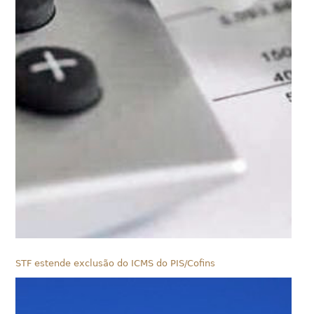
STF estende exclusão do ICMS do PIS/Cofins