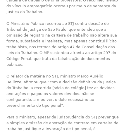
carteira de trabalho de uma professora. O reconhecimento
do vínculo empregatício ocorreu por meio de sentença da
Justiça do Trabalho.
O Ministério Público recorreu ao STJ contra decisão do
Tribunal de Justiça de São Paulo, que entendeu que a
omissão de registro na carteira de trabalho não altera sua
forma, substância e inteireza, mas apenas constitui ilícito
trabalhista, nos termos do artigo 47 da Consolidação das
Leis do Trabalho. O MP sustentou afronta ao artigo 297 do
Código Penal, que trata da falsificação de documentos
públicos.
O relator da matéria no STJ, ministro Marco Aurélio
Bellizze, afirmou que “com a decisão definitiva da Justiça
do Trabalho, a recorrida [sócia do colégio] fez as devidas
anotações e pagou os valores devidos, não se
configurando, a meu ver, o dolo necessário ao
preenchimento do tipo penal”.
Para o ministro, apesar de jurisprudência do STJ prever que
a simples omissão de anotação de contrato em carteira de
trabalho justifique a invocação de tipo penal, é