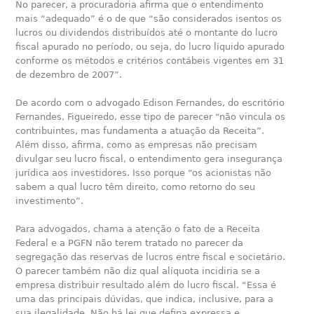
No parecer, a procuradoria afirma que o entendimento
mais “adequado” é o de que “são considerados isentos os
lucros ou dividendos distribuídos até o montante do lucro
fiscal apurado no período, ou seja, do lucro líquido apurado
conforme os métodos e critérios contábeis vigentes em 31
de dezembro de 2007”.
De acordo com o advogado Edison Fernandes, do escritório
Fernandes, Figueiredo, esse tipo de parecer “não vincula os
contribuintes, mas fundamenta a atuação da Receita”.
Além disso, afirma, como as empresas não precisam
divulgar seu lucro fiscal, o entendimento gera insegurança
jurídica aos investidores. Isso porque “os acionistas não
sabem a qual lucro têm direito, como retorno do seu
investimento”.
Para advogados, chama a atenção o fato de a Receita
Federal e a PGFN não terem tratado no parecer da
segregação das reservas de lucros entre fiscal e societário.
O parecer também não diz qual alíquota incidiria se a
empresa distribuir resultado além do lucro fiscal. “Essa é
uma das principais dúvidas, que indica, inclusive, para a
sua ilegalidade. Não há lei que defina expressa e