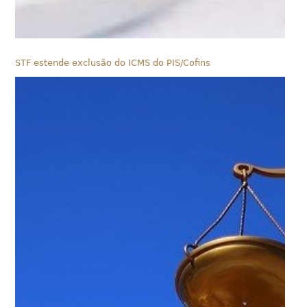
STF estende exclusão do ICMS do PIS/Cofins