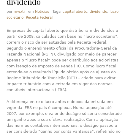
dividendo
por
mwxti
em
Notícias
Tags:
capital aberto
,
dividendo
,
lucro
societário
,
Receita Federal
Empresas de capital aberto que distribuíram dividendos a
partir de 2008, calculados com base no “lucro societário”,
correm o risco de ser autuadas pela Receita Federal.
Segundo o entendimento oficial da Procuradoria-Geral da
Fazenda Nacional (PGFN), divulgado por meio de parecer,
apenas o “lucro fiscal” pode ser distribuído aos acionistas
com isenção de Imposto de Renda (IR). Como lucro fiscal
entende-se o resultado líquido obtido após os ajustes do
Regime Tributário de Transição (RTT) – criado para evitar
impacto tributário com a entrada em vigor das normas
contábeis internacionais (IFRS).
A diferença entre o lucro antes e depois da entrada em
vigor da IFRS no país é complexa. Numa aquisição até
2007, por exemplo, o valor de deságio só seria considerado
um ganho após a sua efetiva realização. Com a aplicação
das normas contábeis internacionais, o deságio passou a
ser considerado “ganho por conta vantajosa”, refletindo no