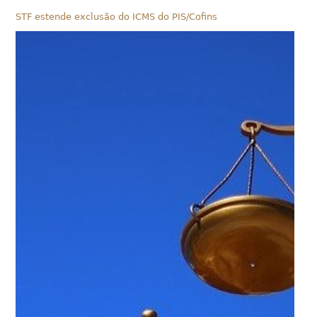
STF estende exclusão do ICMS do PIS/Cofins