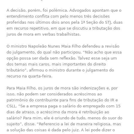
A decisão, porém, foi polêmica. Advogados apontam que o
entendimento conflita com pelo menos três decisões
proferidas nos últimos dois anos pela 1ª Seção do STJ, duas
em recurso repetitivo, em que se discutiu a tributação dos
juros de mora em verbas trabalhistas.
O ministro Napoleão Nunes Maia Filho defendeu a revisão
do julgamento, do qual não participou. “Não acho que essa
opção possa ser dada sem reflexão. Talvez esse seja um
dos temas mais caros, mais importantes do direito
tributário”, afirmou o ministro durante o julgamento do
recurso na quarta-feira.
Para Maia Filho, os juros de mora são indenizações e, por
isso, não podem ser considerados acréscimos ao
patrimônio do contribuinte para fins de tributação do IR e
CSLL. “Se a empresa paga o salário do empregado com 15
dias de atraso, o acréscimo da mora é retribuição ao
salário? Para mim, ele é oriundo de tudo, menos do suor do
sujeito”, disse. “Referencio a lei de maneira religiosa, mas
a solução das coisas é dada pelo juiz. A lei pode dizer o