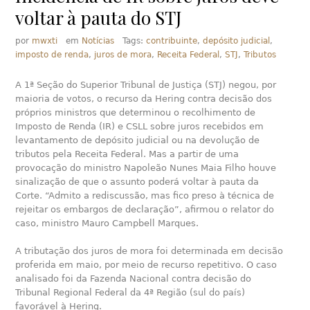
voltar à pauta do STJ
por
mwxti
em
Notícias
Tags:
contribuinte
,
depósito judicial
,
imposto de renda
,
juros de mora
,
Receita Federal
,
STJ
,
Tributos
A 1ª Seção do Superior Tribunal de Justiça (STJ) negou, por
maioria de votos, o recurso da Hering contra decisão dos
próprios ministros que determinou o recolhimento de
Imposto de Renda (IR) e CSLL sobre juros recebidos em
levantamento de depósito judicial ou na devolução de
tributos pela Receita Federal. Mas a partir de uma
provocação do ministro Napoleão Nunes Maia Filho houve
sinalização de que o assunto poderá voltar à pauta da
Corte. “Admito a rediscussão, mas fico preso à técnica de
rejeitar os embargos de declaração”, afirmou o relator do
caso, ministro Mauro Campbell Marques.
A tributação dos juros de mora foi determinada em decisão
proferida em maio, por meio de recurso repetitivo. O caso
analisado foi da Fazenda Nacional contra decisão do
Tribunal Regional Federal da 4ª Região (sul do país)
favorável à Hering.