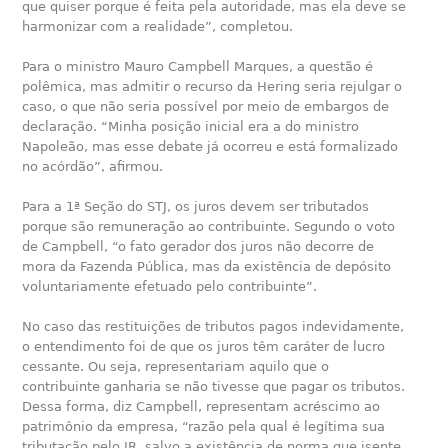
que quiser porque é feita pela autoridade, mas ela deve se
harmonizar com a realidade”, completou.
Para o ministro Mauro Campbell Marques, a questão é
polêmica, mas admitir o recurso da Hering seria rejulgar o
caso, o que não seria possível por meio de embargos de
declaração. “Minha posição inicial era a do ministro
Napoleão, mas esse debate já ocorreu e está formalizado
no acórdão”, afirmou.
Para a 1ª Seção do STJ, os juros devem ser tributados
porque são remuneração ao contribuinte. Segundo o voto
de Campbell, “o fato gerador dos juros não decorre de
mora da Fazenda Pública, mas da existência de depósito
voluntariamente efetuado pelo contribuinte”.
No caso das restituições de tributos pagos indevidamente,
o entendimento foi de que os juros têm caráter de lucro
cessante. Ou seja, representariam aquilo que o
contribuinte ganharia se não tivesse que pagar os tributos.
Dessa forma, diz Campbell, representam acréscimo ao
patrimônio da empresa, “razão pela qual é legítima sua
tributação pelo IR, salvo a existência de norma que isente