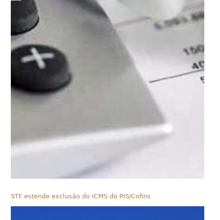
STF estende exclusão do ICMS do PIS/Cofins