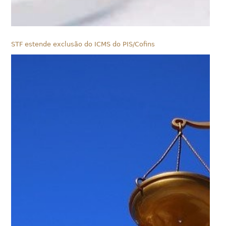
STF estende exclusão do ICMS do PIS/Cofins