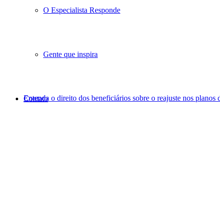
O Especialista Responde
Gente que inspira
Entenda o direito dos beneficiários sobre o reajuste nos planos 
Contato