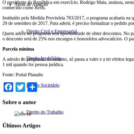
O presidente da República em exercício, Rodrigo Maia, assinou, nesta 
Áreas de Atuação
conhecido como Refis.
Instituído pela Medida Provisória 783/2017, o programa acabaria na q
29 de setembro de 2017. Para aderir, é preciso formalizar o pedido po
Direito Civil e Empresarial
Quem aderir ao programa terá oportunidade de obter descontos. No p
o desconto será de 25% nos encargos e honorários advocatícios. O p
Parcela mínima
Direito Imobiliário
A adesão ao programa, no entanto, só passa a valer e a ter efeitos leg
1 mil quando for pessoa jurídica.
Fonte: Portal Planalto
Facebook
Twitter
Share
Direito Societário
Sobre o autor
Direito do Trabalho
Últimos Artigos