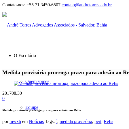
Contate-nos:
+55 71 3450-6507
contato@andretorres.adv.br
O Escritório
Medida provisória prorroga prazo para adesão ao Re
Quem somos
2017
08.30
0
Equipe
Medida provisória prorroga prazo para adesão ao Refis
por
mwxti
em
Notícias
Tags:
´
,
medida provisória
,
pert
,
Refis