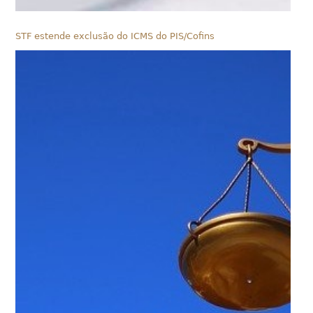
STF estende exclusão do ICMS do PIS/Cofins