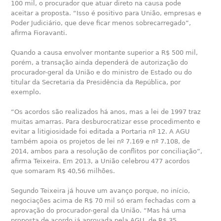
100 mil, o procurador que atuar direto na causa pode
aceitar a proposta. “Isso é positivo para União, empresas e
Poder Judiciário, que deve ficar menos sobrecarregado”,
afirma Fioravanti.
Quando a causa envolver montante superior a R$ 500 mil,
porém, a transação ainda dependerá de autorização do
procurador-geral da União e do ministro de Estado ou do
titular da Secretaria da Presidência da República, por
exemplo.
“Os acordos são realizados há anos, mas a lei de 1997 traz
muitas amarras. Para desburocratizar esse procedimento e
evitar a litigiosidade foi editada a Portaria nº 12. A AGU
também apoia os projetos de lei nº 7.169 e nº 7.108, de
2014, ambos para a resolução de conflitos por conciliação”,
afirma Teixeira. Em 2013, a União celebrou 477 acordos
que somaram R$ 40,56 milhões.
Segundo Teixeira já houve um avanço porque, no início,
negociações acima de R$ 70 mil só eram fechadas com a
aprovação do procurador-geral da União. “Mas há uma
proposta de acordo já aprovada pela AGU, de R$ 35