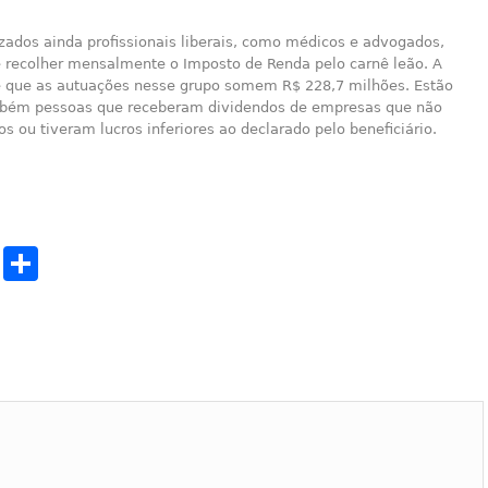
izados ainda profissionais liberais, como médicos e advogados,
 recolher mensalmente o Imposto de Renda pelo carnê leão. A
é que as autuações nesse grupo somem R$ 228,7 milhões. Estão
bém pessoas que receberam dividendos de empresas que não
os ou tiveram lucros inferiores ao declarado pelo beneficiário.
cebook
Twitter
Share