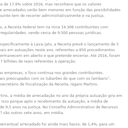
ta de 17,9% sobre 2016, mas reconhece que os valores
e arrecadados serão bem menores em função das possibilidades
buinte tem de recorrer administrativamente e na Justiça.
o, a Receita Federal tem na mira 14.308 contribuintes com
irregularidades, sendo cerca de 9.500 pessoas jurídicas.
especificamente à Lava-Jato, a Receita prevê o lançamento de 5
reais em autuações neste ano, referentes a 850 procedimentos
 permanecem em aberto e que pretende encerrar. Até 2016, foram
7 bilhões de reais referentes à operação.
s empresas, o foco continua nos grandes contribuintes.
is preocupados com os tubarões do que com os lambaris”,
secretário de Fiscalização da Receita, Iágaro Martins.
tins, a média de arrecadação no ano da própria autuação gira em
. Isso porque após o recebimento da autuação, a média de
de 9,5 anos na Justiça. No Conselho Administrativo de Recursos
f
) são outros sete anos, em média.
percentual arrecadado foi ainda mais baixo, de 1,4%, para um