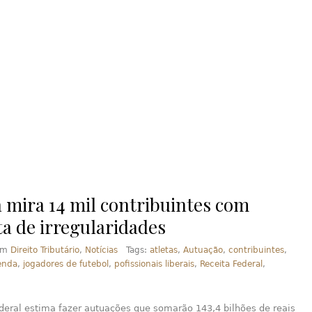
a mira 14 mil contribuintes com
ta de irregularidades
em
Direito Tributário
,
Notícias
Tags:
atletas
,
Autuação
,
contribuintes
,
enda
,
jogadores de futebol
,
pofissionais liberais
,
Receita Federal
,
deral estima fazer autuações que somarão 143,4 bilhões de reais