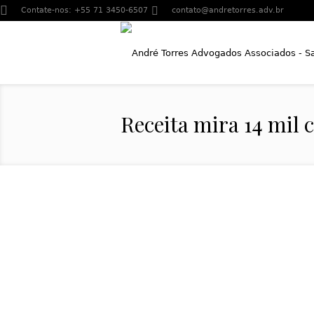
Contate-nos:
+55 71 3450-6507
contato@andretorres.adv.br
Receita mira 14 mil 