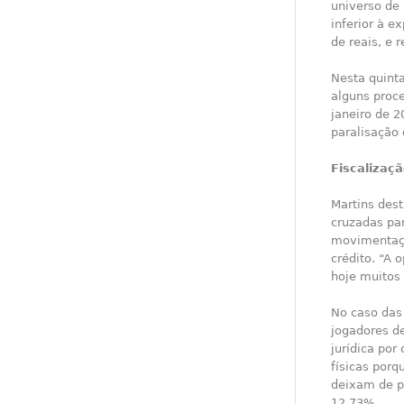
universo de 
inferior à e
de reais, e
Nesta quinta
alguns proc
janeiro de 
paralisação 
Fiscalizaç
Martins des
cruzadas pa
movimentaçã
crédito. “A
hoje muitos 
No caso das 
jogadores d
jurídica po
físicas por
deixam de p
12,73%.