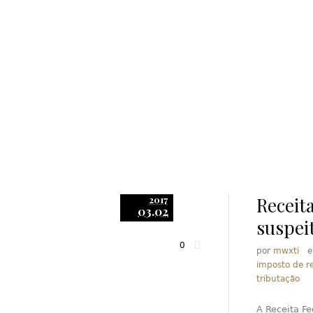
Receit
2017
03.02
suspei
0
por
mwxti
imposto de r
tributação
A Receita Fe