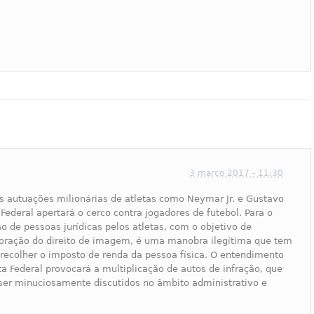
3 março 2017 - 11:30
s autuações milionárias de atletas como Neymar Jr. e Gustavo
 Federal apertará o cerco contra jogadores de futebol. Para o
ção de pessoas jurídicas pelos atletas, com o objetivo de
loração do direito de imagem, é uma manobra ilegítima que tem
 recolher o imposto de renda da pessoa física. O entendimento
ita Federal provocará a multiplicação de autos de infração, que
er minuciosamente discutidos no âmbito administrativo e