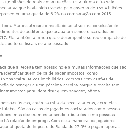
121,6 bilhões de reais em autuações. Esta última cifra veio
xpectativa que havia sido traçada pelo governo de 155,4 bilhões
 representou uma queda de 6,2% na comparação com 2015.
-feira, Martins atribuiu o resultado ao atraso na conclusão de
edimentos de auditoria, que acabaram sendo encerrados em
2017. Ele também afirmou que o desempenho sofreu o impacto de
de auditores fiscais no ano passado.
ão
taca que a Receita tem acesso hoje a muitas informações que são
ra identificar quem deixa de pagar impostos, como
o financeira, ativos imobiliários, compras com cartões de
 opção de sonegar é uma péssima escolha porque a receita tem
instrumentos para identificar quem sonega”, afirma.
pessoas físicas, estão na mira da Receita atletas, entre eles
e futebol. São os casos de jogadores contratados como pessoa
r clubes, mas deveriam estar sendo tributados como pessoas
que há relação de emprego. Com essa manobra, os jogadores
agar alíquota de Imposto de Renda de 27,5% e pagam apenas