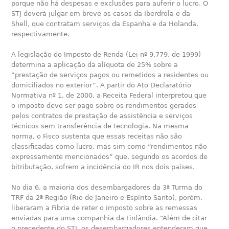
porque não há despesas e exclusões para auferir o lucro. O
STJ deverá julgar em breve os casos da Iberdrola e da
Shell, que contratam serviços da Espanha e da Holanda,
respectivamente.
A legislação do Imposto de Renda (Lei nº 9.779, de 1999)
determina a aplicação da alíquota de 25% sobre a
“prestação de serviços pagos ou remetidos a residentes ou
domiciliados no exterior”. A partir do Ato Declaratório
Normativa nº 1, de 2000, a Receita Federal interpretou que
o imposto deve ser pago sobre os rendimentos gerados
pelos contratos de prestação de assistência e serviços
técnicos sem transferência de tecnologia. Na mesma
norma, o Fisco sustenta que essas receitas não são
classificadas como lucro, mas sim como “rendimentos não
expressamente mencionados” que, segundo os acordos de
bitributação, sofrem a incidência do IR nos dois países.
No dia 6, a maioria dos desembargadores da 3ª Turma do
TRF da 2ª Região (Rio de Janeiro e Espírito Santo), porém,
liberaram a Fibria de reter o imposto sobre as remessas
enviadas para uma companhia da Finlândia. “Além de citar
o precedente do STJ, os desembargadores entenderam que