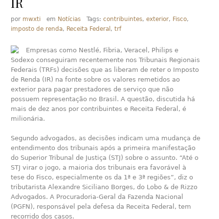
IR
por
mwxti
em
Notícias
Tags:
contribuintes
,
exterior
,
Fisco
,
imposto de renda
,
Receita Federal
,
trf
Empresas como Nestlé, Fibria, Veracel, Philips e
Sodexo conseguiram recentemente nos Tribunais Regionais
Federais (TRFs) decisões que as liberam de reter o Imposto
de Renda (IR) na fonte sobre os valores remetidos ao
exterior para pagar prestadores de serviço que não
possuem representação no Brasil. A questão, discutida há
mais de dez anos por contribuintes e Receita Federal, é
milionária.
Segundo advogados, as decisões indicam uma mudança de
entendimento dos tribunais após a primeira manifestação
do Superior Tribunal de Justiça (STJ) sobre o assunto. “Até o
STJ virar o jogo, a maioria dos tribunais era favorável à
tese do Fisco, especialmente os da 1ª e 3ª regiões”, diz o
tributarista Alexandre Siciliano Borges, do Lobo & de Rizzo
Advogados. A Procuradoria-Geral da Fazenda Nacional
(PGFN), responsável pela defesa da Receita Federal, tem
recorrido dos casos.