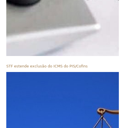
STF estende exclusão do ICMS do PIS/Cofins