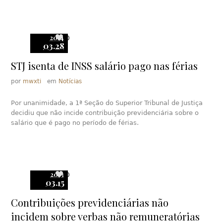
2014
0
03.28
STJ isenta de INSS salário pago nas férias
por
mwxti
em
Notícias
Por unanimidade, a 1ª Seção do Superior Tribunal de Justiça
decidiu que não incide contribuição previdenciária sobre o
salário que é pago no período de férias.
2013
0
03.15
Contribuições previdenciárias não
incidem sobre verbas não remuneratórias