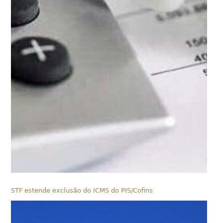
STF estende exclusão do ICMS do PIS/Cofins