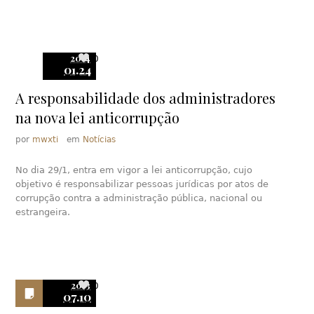
2014
0
01.24
A responsabilidade dos administradores
na nova lei anticorrupção
por
mwxti
em
Notícias
No dia 29/1, entra em vigor a lei anticorrupção, cujo
objetivo é responsabilizar pessoas jurídicas por atos de
corrupção contra a administração pública, nacional ou
estrangeira.
2013
0
07.10