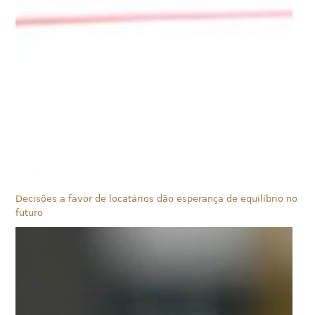
Decisões a favor de locatários dão esperança de equilíbrio no
futuro