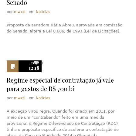
Senado
por
mwxti
em
Notícias
Proposta da senadora Kátia Abreu, aprovada em comissão
do Senado, altera a Lei 8.666, de 1993 (Lei de Licitações).
2012
0
12.18
Regime especial de contratação já vale
para gastos de R$ 700 bi
por
mwxti
em
Notícias
A exceção virou regra. Quando foi criado em 2011, por
meio de um “contrabando” feito em uma medida
provisória, o Regime Diferenciado de Contratação (RDC)
tinha o propósito específico de acelerar a contratação de
obras da Copa do Mundo de 2014 e Olimpíada