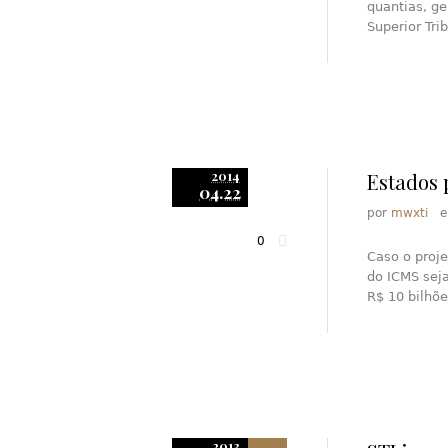
quantias, g
Superior Tri
2014
Estados 
04.22
por
mwxti
0
Caso o proje
do ICMS sej
R$ 10 bilhõe
2013