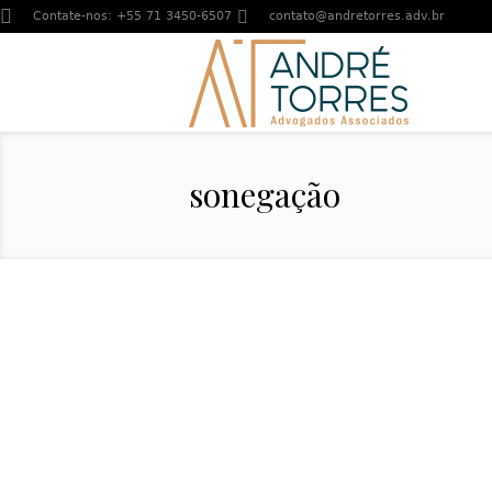
Contate-nos:
+55 71 3450-6507
contato@andretorres.adv.br
sonegação