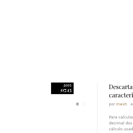
2015
Descarta
07.15
caracter
0
por
mwxti
Para calcula
decimal dos
cálculo usa