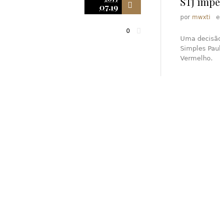
STJ impe
07.19
por
mwxti
0
Uma decisão
Simples Pau
Vermelho.