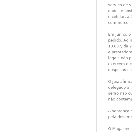
serviço de v
dados e host
e celular, a
commerce”.
Em junho, o 
pedido. Ao in
10.637, de 2
e prestador
legais não p
exercem o co
despesas co
O juiz afirm
delegado à l
serão não cu
não contempl
A sentença d
pela desemb
O Magazine 