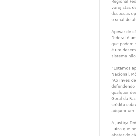
Regional Fed
varejistas d
despesas op
o sinal de a
Apesar de só
Federal é um
que podem se
é um desemb
sistema não
“Estamos ap
Nacional, M
“Ao invés d
defendendo q
qualquer de
Geral da Fa
crédito sob
adquirir um 
A Justiça Fe
Luiza que pe
abater do c