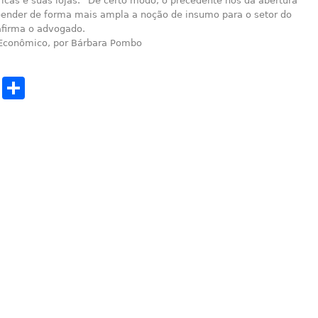
ricas e suas lojas. “De certo modo, o precedente nos dá abertura
ender de forma mais ampla a noção de insumo para o setor do
afirma o advogado.
 Econômico, por Bárbara Pombo
cebook
Twitter
Share