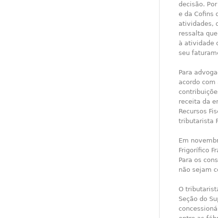
decisão. Por
e da Cofins 
atividades, 
ressalta qu
à atividade
seu faturam
Para advogad
acordo com 
contribuiçõ
receita da 
Recursos Fis
tributarista
Em novembro
Frigorífico 
Para os con
não sejam c
O tributaris
Seção do Sup
concessionár