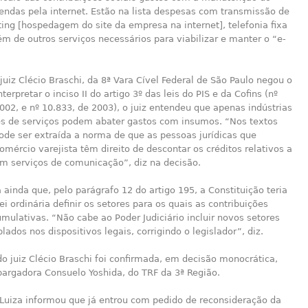
endas pela internet. Estão na lista despesas com transmissão de
ing [hospedagem do site da empresa na internet], telefonia fixa
lém de outros serviços necessários para viabilizar e manter o “e-
juiz Clécio Braschi, da 8ª Vara Cível Federal de São Paulo negou o
terpretar o inciso II do artigo 3º das leis do PIS e da Cofins (nº
002, e nº 10.833, de 2003), o juiz entendeu que apenas indústrias
es de serviços podem abater gastos com insumos. “Nos textos
ode ser extraída a norma de que as pessoas jurídicas que
mércio varejista têm direito de descontar os créditos relativos a
m serviços de comunicação”, diz na decisão.
a ainda que, pelo parágrafo 12 do artigo 195, a Constituição teria
ei ordinária definir os setores para os quais as contribuições
mulativas. “Não cabe ao Poder Judiciário incluir novos setores
ados nos dispositivos legais, corrigindo o legislador”, diz.
o juiz Clécio Braschi foi confirmada, em decisão monocrática,
argadora Consuelo Yoshida, do TRF da 3ª Região.
Luiza informou que já entrou com pedido de reconsideração da