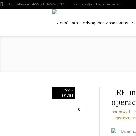
Contate-nos:
+55 71 3450-6507
contato@andretorres.adv.br
TRF im
2014
01.10
operac
0
por
mwxti
Legislação
,
Pi
Uma nov