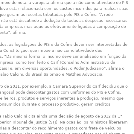
 meio de nota, a varejista afirma que a não cumulatividade do PIS
deve estar relacionada com os custos incorridos para realizar suas
que geram as receitas tributadas pelo PIS e Cofins. “A rede
e não está discutindo a dedução de todas as despesas necessárias
 da empresa, mas aquelas efetivamente ligadas à composição de
ento”, afirma.
os, as legislações do PIS e da Cofins devem ser interpretadas de
a Constituição, que impõe a não cumulatividade das
es. “Da mesma forma, o insumo deve ser analisado em função da
empresa, como tem feito o Carf [Conselho Administrativo de
cais] e, em diversas oportunidades, o Poder Judiciário”, afirma o
 Fabio Calcini, do Brasil Salomão e Matthes Advocacia.
 de 2011, por exemplo, a Câmara Superior do Carf decidiu que o
Frangosul pode descontar gastos com uniformes do PIS e Cofins.
selheiros, produtos e serviços inerentes à produção, mesmo que
onsumidos durante o processo produtivo, geram créditos.
ta Fabio Calcini cita ainda uma decisão de agosto de 2012 da 1ª
erior Tribunal de Justiça (STJ). Na ocasião, os ministros liberaram
ias a descontar do recolhimento gastos com frete de veículos