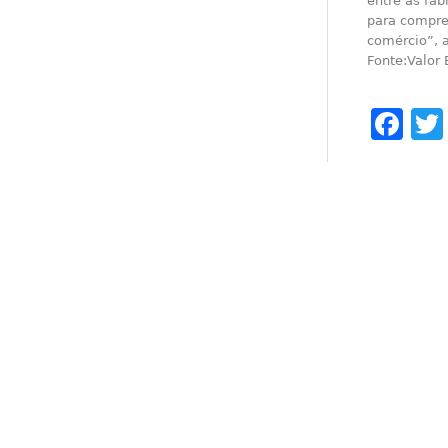
entre as fáb
para compre
comércio”, 
Fonte:Valor
Fa