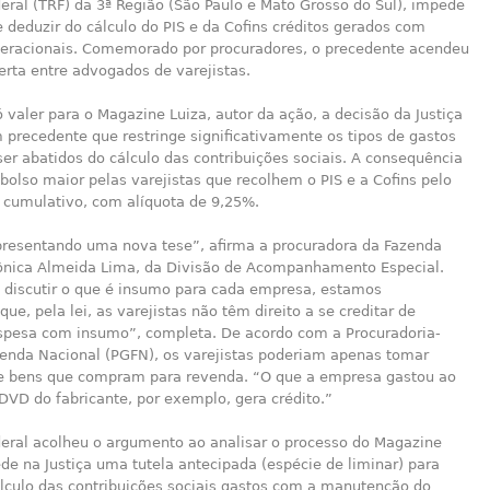
eral (TRF) da 3ª Região (São Paulo e Mato Grosso do Sul), impede
e deduzir do cálculo do PIS e da Cofins créditos gerados com
eracionais. Comemorado por procuradores, o precedente acendeu
lerta entre advogados de varejistas.
 valer para o Magazine Luiza, autor da ação, a decisão da Justiça
 precedente que restringe significativamente os tipos de gastos
r abatidos do cálculo das contribuições sociais. A consequência
olso maior pelas varejistas que recolhem o PIS e a Cofins pelo
 cumulativo, com alíquota de 9,25%.
resentando uma nova tese”, afirma a procuradora da Fazenda
ônica Almeida Lima, da Divisão de Acompanhamento Especial.
e discutir o que é insumo para cada empresa, estamos
ue, pela lei, as varejistas não têm direito a se creditar de
spesa com insumo”, completa. De acordo com a Procuradoria-
zenda Nacional (PGFN), os varejistas poderiam apenas tomar
re bens que compram para revenda. “O que a empresa gastou ao
DVD do fabricante, por exemplo, gera crédito.”
deral acolheu o argumento ao analisar o processo do Magazine
de na Justiça uma tutela antecipada (espécie de liminar) para
álculo das contribuições sociais gastos com a manutenção do