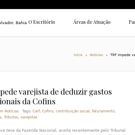
O Escritório
Áreas de Atuação
Pa
Início
Notícias
TRF impede va
pede varejista de deduzir gastos
ionais da Cofins
em
Notícias
Tags:
Carf
,
Cofins
,
contribuição social
,
faturamento
,
s
,
Tributos
,
varejistas
a tese da Fazenda Nacional, aceita recentemente pelo Tribunal