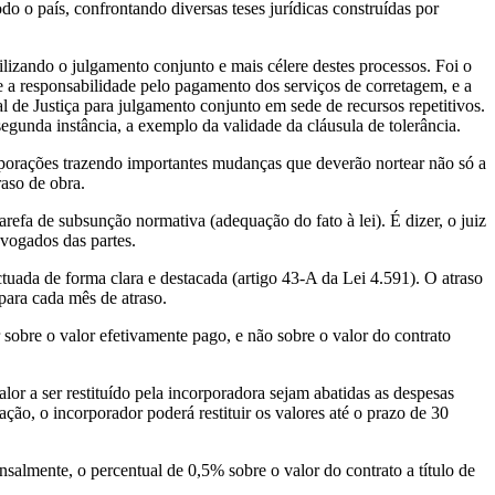
o o país, confrontando diversas teses jurídicas construídas por
zando o julgamento conjunto e mais célere destes processos. Foi o
e a responsabilidade pelo pagamento dos serviços de corretagem, e a
 de Justiça para julgamento conjunto em sede de recursos repetitivos.
gunda instância, a exemplo da validade da cláusula de tolerância.
rporações trazendo importantes mudanças que deverão nortear não só a
aso de obra.
refa de subsunção normativa (adequação do fato à lei). É dizer, o juiz
dvogados das partes.
ctuada de forma clara e destacada (artigo 43-A da Lei 4.591). O atraso
para cada mês de atraso.
 sobre o valor efetivamente pago, e não sobre o valor do contrato
or a ser restituído pela incorporadora sejam abatidas as despesas
o, o incorporador poderá restituir os valores até o prazo de 30
salmente, o percentual de 0,5% sobre o valor do contrato a título de