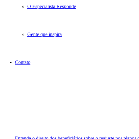
O Especialista Responde
Gente que inspira
Contato
Entenda o direito dos beneficiários sobre o reajuste nos planos 