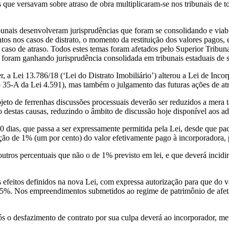
 que versavam sobre atraso de obra multiplicaram-se nos tribunais de tod
ais desenvolveram jurisprudências que foram se consolidando e viabili
os nos casos de distrato, o momento da restituição dos valores pagos, 
caso de atraso. Todos estes temas foram afetados pelo Superior Tribunal
oram ganhando jurisprudência consolidada em tribunais estaduais de se
a Lei 13.786/18 (‘Lei do Distrato Imobiliário’) alterou a Lei de Inco
 35-A da Lei 4.591), mas também o julgamento das futuras ações de atr
eto de ferrenhas discussões processuais deverão ser reduzidos a mera ta
to destas causas, reduzindo o âmbito de discussão hoje disponível aos a
80 dias, que passa a ser expressamente permitida pela Lei, desde que pa
ação de 1% (um por cento) do valor efetivamente pago à incorporadora, 
utros percentuais que não o de 1% previsto em lei, e que deverá incidir
feitos definidos na nova Lei, com expressa autorização para que do val
5%. Nos empreendimentos submetidos ao regime de patrimônio de afetaçã
s o desfazimento de contrato por sua culpa deverá ao incorporador, men