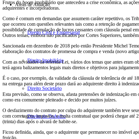
Frutos do
boom
imobiliário que antecedeu a crise econômica, as ações
Áreas de Atuação
adquirentes e incorporadoras.
Como é comum em demandas que assumem caráter repetitivo, os Tribun
que ocorreu com questões relevantes tais como a retenção de pagament
possiblidade de cumulação de lucros cessantes com cláusula penal em 
Direito Civil e Empresarial
Outros temas, embora não pacificados por Cortes Superiores, também f
Sancionada em dezembro de 2018 pelo então Presidente Michel Temer, 
elaboração dos contratos de promessa de compra e venda (novo artigo
Direito Imobiliário
Com as novidades da referida Lei, vários dos temas que antes eram obj
terá agora balizamentos legais mais diretos e objetivos para julgamen
É o caso, por exemplo, da validade da cláusula de tolerância de até 1
na entrega para além deste prazo dará ao adquirente direito à indeniz
Direito Societário
Esta previsão, como se observa, afasta pretensões de indenização em o
como era comumente pleiteado e decido por muitos juízes.
O desfazimento do contrato por culpa do adquirente também teve seus e
com corretagem, impostos, e multa contratual que poderá chegar até 2
Direito do Trabalho
(trinta) dias após o alvará de habite-se.
Ficou definida, ainda, que o adquirente que permanecer no imóvel apó
fruição.