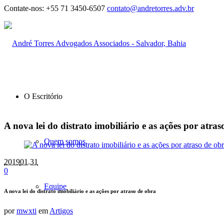
Contate-nos:
+55 71 3450-6507
contato@andretorres.adv.br
O Escritório
A nova lei do distrato imobiliário e as ações por atras
Quem somos
2019
01.31
0
Equipe
A nova lei do distrato imobiliário e as ações por atraso de obra
por
mwxti
em
Artigos