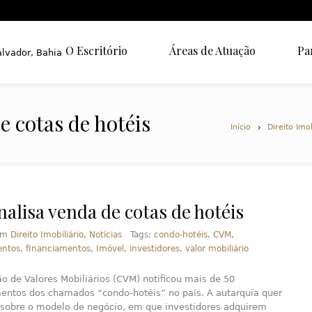
O Escritório
Áreas de Atuação
Pa
 cotas de hotéis
Início
Direito Imob
alisa venda de cotas de hotéis
em
Direito Imobiliário
,
Notícias
Tags:
condo-hotéis
,
CVM
,
ntos
,
financiamentos
,
Imóvel
,
investidores
,
valor mobiliário
o de Valores Mobiliários (CVM) notificou mais de 50
ntos dos chamados “condo-hotéis” no país. A autarquia quer
 sobre o modelo de negócio, em que investidores adquirem