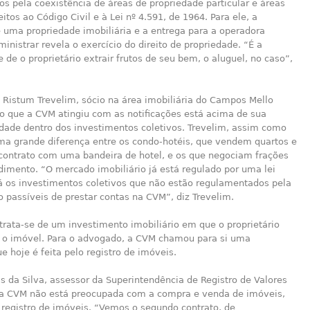
os pela coexistência de áreas de propriedade particular e áreas
itos ao Código Civil e à Lei nº 4.591, de 1964. Para ele, a
 uma propriedade imobiliária e a entrega para a operadora
ministrar revela o exercício do direito de propriedade. “É a
e de o proprietário extrair frutos de seu bem, o aluguel, no caso”,
 Ristum Trevelim, sócio na área imobiliária do Campos Mello
o que a CVM atingiu com as notificações está acima de sua
idade dentro dos investimentos coletivos. Trevelim, assim como
uma grande diferença entre os condo-hotéis, que vendem quartos e
ontrato com uma bandeira de hotel, e os que negociam frações
imento. “O mercado imobiliário já está regulado por uma lei
Já os investimentos coletivos que não estão regulamentados pela
o passíveis de prestar contas na CVM”, diz Trevelim.
 trata-se de um investimento imobiliário em que o proprietário
r o imóvel. Para o advogado, a CVM chamou para si uma
e hoje é feita pelo registro de imóveis.
 da Silva, assessor da Superintendência de Registro de Valores
, a CVM não está preocupada com a compra e venda de imóveis,
 registro de imóveis. “Vemos o segundo contrato, de