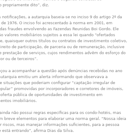
 propriamente dito”, diz.
s notificações, a autarquia baseia-se no inciso 9 do artigo 2º da
, de 1976. O inciso foi acrescentado à norma em 2001, em
 das fraudes envolvendo as Fazendas Reunidas Boi Gordo. Ele
o valores mobiliários sujeitos a essa lei quando “ofertados
, quaisquer outros títulos ou contratos de investimento coletivo,
reito de participação, de parceria ou de remuneração, inclusive
de prestação de serviços, cujos rendimentos advêm do esforço do
r ou de terceiros”.
ou a acompanhar a questão após denúncias recebidas no ano
autarquia emitiu um alerta informando que observava a
e situações que poderiam configurar “captação irregular de
pular” promovidas por incorporadores e corretores de imóveis,
 oferta pública de oportunidades de investimento em
ntos imobiliários.
ainda não possui regras específicas para os condo-hotéis, mas
em breve elementos para elaborar uma norma geral. “Nossa ideia
r riscos, mas manejar informações suficientes, para a pessoa
 está entrando”, afirma Dias da Silva.