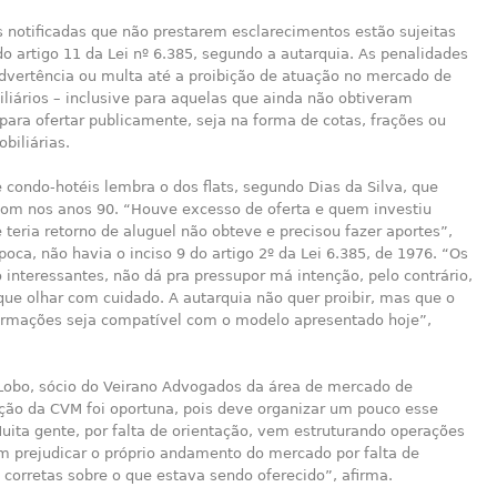
 notificadas que não prestarem esclarecimentos estão sujeitas
o artigo 11 da Lei nº 6.385, segundo a autarquia. As penalidades
dvertência ou multa até a proibição de atuação no mercado de
liários – inclusive para aquelas que ainda não obtiveram
para ofertar publicamente, seja na forma de cotas, frações ou
biliárias.
condo-hotéis lembra o dos flats, segundo Dias da Silva, que
om nos anos 90. “Houve excesso de oferta e quem investiu
teria retorno de aluguel não obteve e precisou fazer aportes”,
poca, não havia o inciso 9 do artigo 2º da Lei 6.385, de 1976. “Os
interessantes, não dá pra pressupor má intenção, pelo contrário,
ue olhar com cuidado. A autarquia não quer proibir, mas que o
formações seja compatível com o modelo apresentado hoje”,
 Lobo, sócio do Veirano Advogados da área de mercado de
ação da CVM foi oportuna, pois deve organizar um pouco esse
uita gente, por falta de orientação, vem estruturando operações
m prejudicar o próprio andamento do mercado por falta de
corretas sobre o que estava sendo oferecido”, afirma.