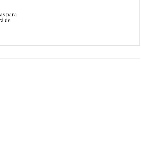
das para
rá de