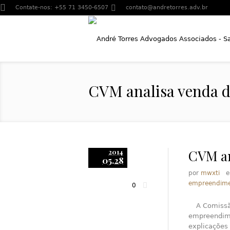
Contate-nos:
+55 71 3450-6507
contato@andretorres.adv.br
CVM analisa venda de
CVM an
2014
05.28
por
mwxti
empreendime
0
A Comissã
empreendime
explicações