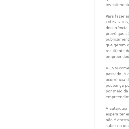
investimento
Para fazer a
Lei nº 6.385
decorrência
prevê que sã
publicamente
que gerem di
resultante 
empreendedo
A CVM começ
passado. A 
ocorrência d
poupança po
por meio da
empreendime
A autarquia 
espera ter 
não é afasta
saber no que