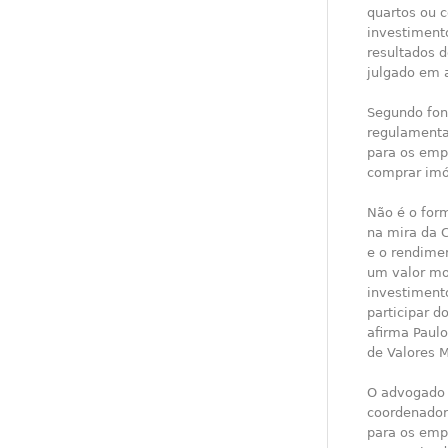
quartos ou c
investimento
resultados 
julgado em a
Segundo fon
regulamenta
para os emp
comprar imó
Não é o for
na mira da 
e o rendimen
um valor mob
investimento
participar d
afirma Paulo
de Valores M
O advogado A
coordenador 
para os emp