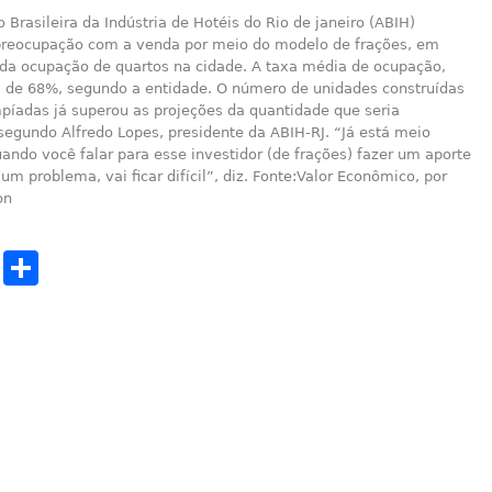
 Brasileira da Indústria de Hotéis do Rio de janeiro (ABIH)
reocupação com a venda por meio do modelo de frações, em
 da ocupação de quartos na cidade. A taxa média de ocupação,
i de 68%, segundo a entidade. O número de unidades construídas
píadas já superou as projeções da quantidade que seria
segundo Alfredo Lopes, presidente da ABIH-RJ. “Já está meio
ando você falar para esse investidor (de frações) fazer um aporte
um problema, vai ficar difícil”, diz. Fonte:Valor Econômico, por
on
cebook
Twitter
Share