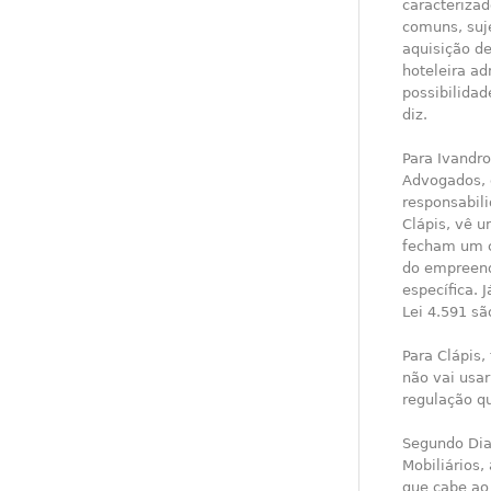
caracterizad
comuns, suje
aquisição de
hoteleira ad
possibilidad
diz.
Para Ivandro
Advogados, 
responsabil
Clápis, vê 
fecham um c
do empreend
específica. 
Lei 4.591 sã
Para Clápis,
não vai usa
regulação qu
Segundo Dias
Mobiliários
que cabe ao