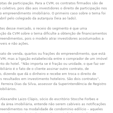
otas de participação. Para a CVM, os contratos firmados são de
 coletivo, pois dão aos investidores o direito de participação nos
do empreendimento imobiliário. O primeiro caso sobre o tema foi
bril pelo colegiado da autarquia (leia ao lado).
tes desse mercado, o receio do segmento é que uma
ção da CVM sobre o tema dificulte a obtenção de financiamentos
reendimentos, pois o modelo atrai investidores acostumados a
veis e não ações.
mato de venda, quartos ou frações do empreendimento, que está
CVM, mas a ligação estabelecida entre o comprador de um imóvel
to do hotel. “Não importa se é fração ou unidade, o que faz ser
iliário é o fato de o cliente assinar outro contrato, de
, dizendo que dá o dinheiro e recebe em troca o direito de
os resultados em investimento hoteleiro. São dois contratos”,
 Ferreira Dias da Silva, assessor da Superintendência de Registro
obiliários.
lexandre Laizo Clápis, sócio do escritório Stocche Forbes e
da área imobiliária, entende não serem cabíveis as notificações
reendimentos na modalidade de condomínio edilício – aqueles