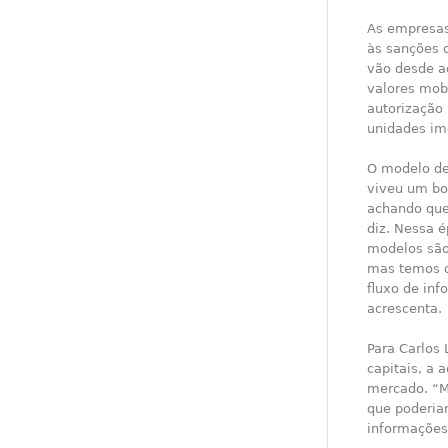
As empresas
às sanções d
vão desde a
valores mobi
autorização 
unidades imo
O modelo de 
viveu um bo
achando que 
diz. Nessa é
modelos são 
mas temos q
fluxo de in
acrescenta.
Para Carlos
capitais, a 
mercado. “M
que poderia
informações 