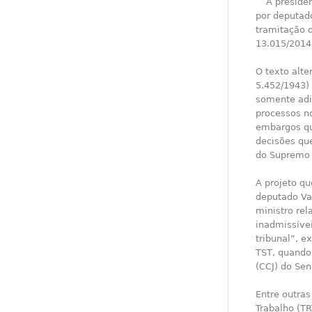
A preside
por deputad
tramitação d
13.015/2014 
O texto alte
5.452/1943) 
somente adia
processos no
embargos qu
decisões que
do Supremo T
A projeto q
deputado Va
ministro rel
inadmissíve
tribunal”, e
TST, quando 
(CCJ) do Sen
Entre outras
Trabalho (TR