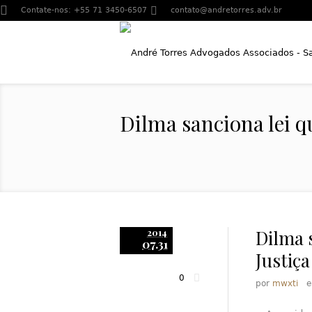
Contate-nos:
+55 71 3450-6507
contato@andretorres.adv.br
Dilma sanciona lei q
Dilma s
2014
07.31
Justiç
0
por
mwxti