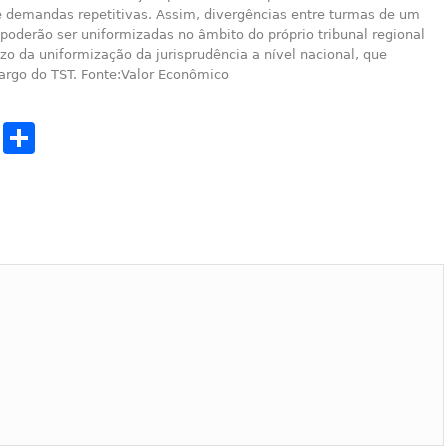
e demandas repetitivas. Assim, divergências entre turmas de um
oderão ser uniformizadas no âmbito do próprio tribunal regional
zo da uniformização da jurisprudência a nível nacional, que
argo do TST. Fonte:Valor Econômico
cebook
Twitter
Share