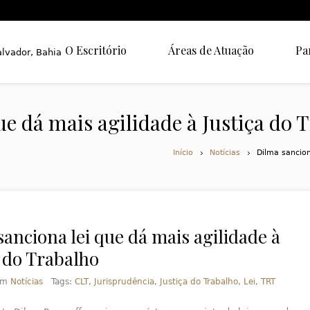
O Escritório
Áreas de Atuação
Pa
ue dá mais agilidade à Justiça do 
Início
Notícias
Dilma sancion
anciona lei que dá mais agilidade à
a do Trabalho
em
Notícias
Tags:
CLT
,
Jurisprudência
,
Justiça do Trabalho
,
Lei
,
TRT