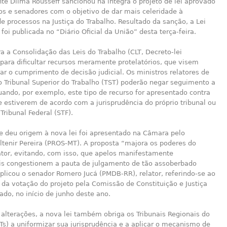
nte Dilma Rousseff sancionou na íntegra o projeto de lei aprovado
os e senadores com o objetivo de dar mais celeridade à
e processos na Justiça do Trabalho. Resultado da sanção, a Lei
foi publicada no “Diário Oficial da União” desta terça-feira.
ra a Consolidação das Leis do Trabalho (CLT, Decreto-lei
para dificultar recursos meramente protelatórios, que visem
r o cumprimento de decisão judicial. Os ministros relatores de
 Tribunal Superior do Trabalho (TST) poderão negar seguimento a
ando, por exemplo, este tipo de recurso for apresentado contra
 estiverem de acordo com a jurisprudência do próprio tribunal ou
ribunal Federal (STF).
ue deu origem à nova lei foi apresentado na Câmara pelo
ltenir Pereira (PROS-MT). A proposta “majora os poderes do
ator, evitando, com isso, que apelos manifestamente
is congestionem a pauta de julgamento de tão assoberbado
xplicou o senador Romero Jucá (PMDB-RR), relator, referindo-se ao
da votação do projeto pela Comissão de Constituição e Justiça
ado, no início de junho deste ano.
 alterações, a nova lei também obriga os Tribunais Regionais do
Ts) a uniformizar sua jurisprudência e a aplicar o mecanismo de