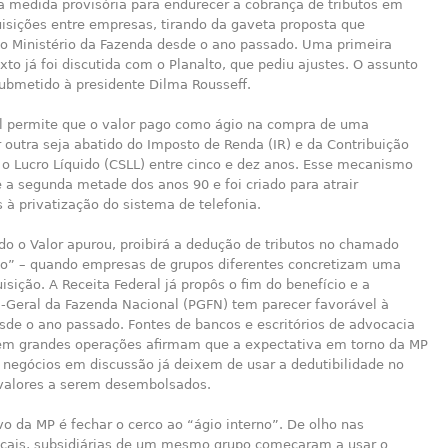
a medida provisória para endurecer a cobrança de tributos em
uisições entre empresas, tirando da gaveta proposta que
o Ministério da Fazenda desde o ano passado. Uma primeira
xto já foi discutida com o Planalto, que pediu ajustes. O assunto
submetido à presidente Dilma Rousseff.
al permite que o valor pago como ágio na compra de uma
outra seja abatido do Imposto de Renda (IR) e da Contribuição
 o Lucro Líquido (CSLL) entre cinco e dez anos. Esse mecanismo
 a segunda metade dos anos 90 e foi criado para atrair
 à privatização do sistema de telefonia.
do o Valor apurou, proibirá a dedução de tributos no chamado
no” – quando empresas de grupos diferentes concretizam uma
isição. A Receita Federal já propôs o fim do benefício e a
a-Geral da Fazenda Nacional (PGFN) tem parecer favorável à
de o ano passado. Fontes de bancos e escritórios de advocacia
em grandes operações afirmam que a expectativa em torno da MP
 negócios em discussão já deixem de usar a dedutibilidade no
 valores a serem desembolsados.
vo da MP é fechar o cerco ao “ágio interno”. De olho nas
scais, subsidiárias de um mesmo grupo começaram a usar o