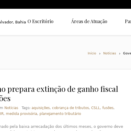
O Escritório
Áreas de Atuação
Pa
Início
Notícias
Gove
o prepara extinção de ganho fiscal
ões
em
Notícias
Tags:
aquisições
,
cobrança de tributos
,
CSLL
,
fusões
,
IR
,
medida provisória
,
planejamento tributário
nado pela baixa arrecadação dos últimos meses, o governo deve