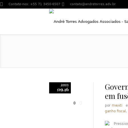
Contate-nos:
+55 71 3450-6507
contato@andretorres.adv.br
Govern
2013
09.16
em fus
0
por
mwxti
ganho fiscal
,
Pressio