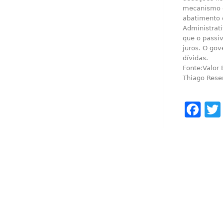
mecanismo c
abatimento d
Administrat
que o passiv
juros. O go
dívidas.
Fonte:Valor 
Thiago Rese
Fa