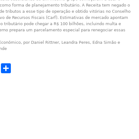
omo forma de planejamento tributário. A Receita tem negado o
e tributos a esse tipo de operação e obtido vitórias no Conselho
ivo de Recursos Fiscais (Carf). Estimativas de mercado apontam
o tributário pode chegar a R$ 100 bilhões, incluindo multa e
verno prepara um parcelamento especial para renegociar essas
Econômico, por Daniel Rittner, Leandra Peres, Edna Simão e
nde
cebook
Twitter
Share