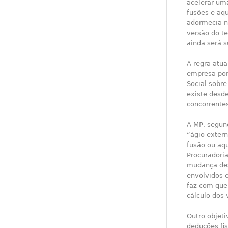
acelerar um
fusões e aq
adormecia n
versão do te
ainda será 
A regra atu
empresa por 
Social sobre
existe desde
concorrentes
A MP, segun
“ágio exter
fusão ou aqu
Procuradori
mudança des
envolvidos 
faz com que
cálculo dos
Outro objeti
deduções fi