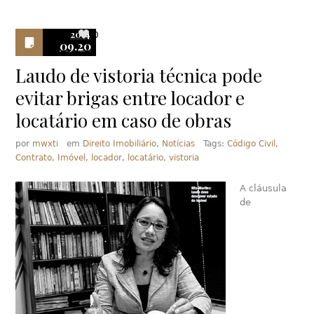
2014
0
09.20
Laudo de vistoria técnica pode
evitar brigas entre locador e
locatário em caso de obras
por
mwxti
em
Direito Imobiliário
,
Notícias
Tags:
Código Civil
,
Contrato
,
Imóvel
,
locador
,
locatário
,
vistoria
A cláusula
de