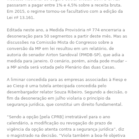
passaram a pagar entre 1% e 4,5% sobre a receita bruta.
Em 2015, o regime tornou-se facultativo com a edição da
Lei nº 13.161.
Editada neste ano, a Medida Provisória nº 774 encerraria a
desoneração para 50 segmentos a partir deste mês. Mas as
discussões na Comissão Mista do Congresso sobre a
conversão da MP em lei resultou em um relatório, de
autoria do senador Airton Sandoval (PMDB-SP), que adia a
medida para janeiro. O cenário, porém, ainda pode mudar –
a MP ainda será votada pelo Plenário das duas Casas.
A liminar concedida para as empresas associadas à Fiesp e
ao Ciesp é uma tutela antecipada concedida pelo
desembargador relator Souza Ribeiro. Segundo a decisão, o
fim da desoneração em julho violaria o princípio da
segurança jurídica, que constitui um direito fundamental.
“Sendo a opção [pela CPRB] irretratável para o ano
calendário, a modificação ou revogação do prazo de
vigência da opção atenta contra a segurança jurídica”, diz
o magistrado na decisão. “Viola também a boa-fé objetiva