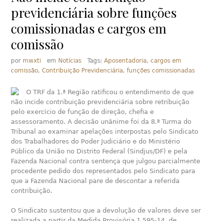
previdenciária sobre funções
comissionadas e cargos em
comissão
por
mwxti
em
Notícias
Tags:
Aposentadoria
,
cargos em
comissão
,
Contribuição Previdenciária
,
funções comissionadas
O TRF da 1.ª Região ratificou o entendimento de que
não incide contribuição previdenciária sobre retribuição
pelo exercício de função de direção, chefia e
assessoramento. A decisão unânime foi da 8.ª Turma do
Tribunal ao examinar apelações interpostas pelo Sindicato
dos Trabalhadores do Poder Judiciário e do Ministério
Público da União no Distrito Federal (Sindjus/DF) e pela
Fazenda Nacional contra sentença que julgou parcialmente
procedente pedido dos representados pelo Sindicato para
que a Fazenda Nacional pare de descontar a referida
contribuição.
O Sindicato sustentou que a devolução de valores deve ser
realizada a partir da Medida Provisória 1.595-14, de