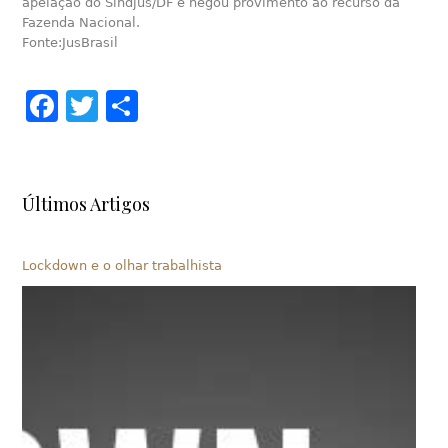
apelação do Sindjus/DF e negou provimento ao recurso da
Fazenda Nacional.
Fonte:JusBrasil
Facebook
Twitter
Share
Últimos Artigos
Lockdown e o olhar trabalhista