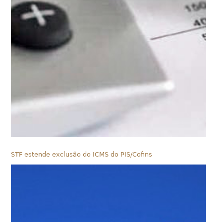
STF estende exclusão do ICMS do PIS/Cofins