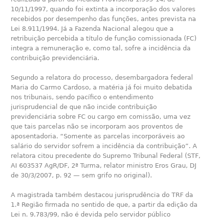
10/11/1997, quando foi extinta a incorporação dos valores
recebidos por desempenho das funções, antes prevista na
Lei 8.911/1994. Já a Fazenda Nacional alegou que a
retribuição percebida a título de função comissionada (FC)
integra a remuneração e, como tal, sofre a incidência da
contribuição previdenciária.
Segundo a relatora do processo, desembargadora federal
Maria do Carmo Cardoso, a matéria já foi muito debatida
nos tribunais, sendo pacífico o entendimento
jurisprudencial de que não incide contribuição
previdenciária sobre FC ou cargo em comissão, uma vez
que tais parcelas não se incorporam aos proventos de
aposentadoria. “Somente as parcelas incorporáveis ao
salário do servidor sofrem a incidência da contribuição”. A
relatora citou precedente do Supremo Tribunal Federal (STF,
AI 603537 AgR/DF, 2ª Turma, relator ministro Eros Grau, DJ
de 30/3/2007, p. 92 — sem grifo no original).
A magistrada também destacou jurisprudência do TRF da
1.ª Região firmada no sentido de que, a partir da edição da
Lei n. 9.783/99, não é devida pelo servidor público